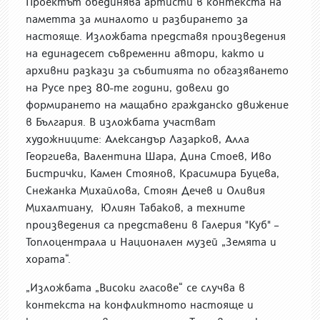
Проектът обединява артисти в контекста на
паметта за миналото и разбирането за
настояще. Изложбата представя произведения
на единадесет съвременни автори, както и
архивни разкази за събитията по обгазяването
на Русе през 80-те години, довели до
формирането на мащабно гражданско движение
в България. В изложбата участват
художниците: Александър Лазарков, Алла
Георгиева, Валентина Шара, Дина Стоев, Иво
Бистрички, Камен Стоянов, Красимира Буцева,
Снежанка Михайлова, Стоян Дечев и Оливия
Михалтиану, Юлиян Табаков, а техните
произведения са представени в Галерия "Куб" –
Топлоцентрала и Национален музей „Земята и
хората“.
„Изложбата „Високи гласове“ се случва в
контекста на конфликтното настояще и