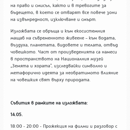
на право и смисъл, както и в тревогите за
бъдещето, в което се отварят все повече зони
на извънредност, изключване и смърт.
Изложбата се обръща и към екосистемния
мащаб на съвременното живеене – към водата,
въздуха, планетата, видовете и телата, отвъд
човешкото. Част от произведенията са намеси
в пространството на Националния музей
„Земята и хората“, изследвайки символно и
метафорично идеята за необратимото влияние
на човешкия свят върху природата.
Събития
в рамките на изложбата:
14.05.
18:00 - 20:00 - Прожекция на филми и разговор с