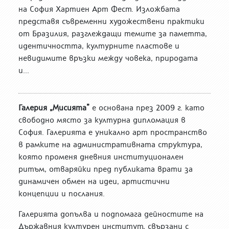
на София Хартиен Арт Фест. Изложбата
представя съвременни художествени практики
от Бразилия, разглеждащи темите за паметта,
идентичността, културните пластове и
невидимите връзки между човека, природата
и...
Галерия „Мисията”
е основана през 2009 г. като
свободно място за културна дипломация в
София. Галерията е уникално арт пространство
в рамките на административната структура,
която променя дневния институционален
ритъм, отваряйки пред публиката врати за
динамичен обмен на идеи, артистични
концепции и послания.
Галерията допълва и подпомага дейностите на
Държавния културен институт, свързани с