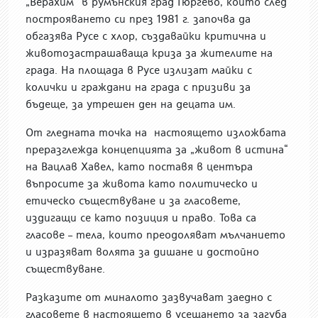
„Верахим“ в румънския град Гюргево, който след
построяването си през 1981 г. започва да
обгазява Русе с хлор, създавайки критична и
животозастрашаваща криза за жителите на
града. На площада в Русе излизат майки с
колички и граждани на града с призиви за
бъдеще, за утрешен ден на децата им.
От гледната точка на настоящето изложбата
преразглежда концепцията за „живот в истина“
на Вацлав Хавел, като поставя в центъра
въпросите за живота като политическо и
етическо съществуване и за гласовете,
издигащи се като позиция и право. Това са
гласове – тела, които преодоляват мълчанието
и изразяват волята за дишане и достойно
съществуване.
Разказите от миналото зазвучават заедно с
гласовете в настоящето в усещането за загуба