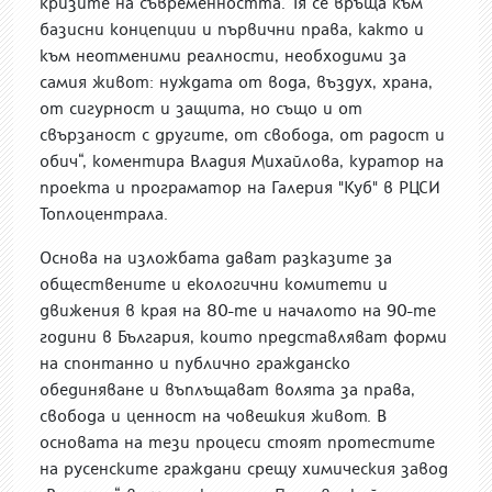
кризите на съвременността. Тя се връща към
базисни концепции и първични права, както и
към неотменими реалности, необходими за
самия живот: нуждата от вода, въздух, храна,
от сигурност и защита, но също и от
свързаност с другите, от свобода, от радост и
обич“, коментира Владия Михайлова, куратор на
проекта и програматор на Галерия "Куб" в РЦСИ
Топлоцентрала.
Основа на изложбата дават разказите за
обществените и екологични комитети и
движения в края на 80-те и началото на 90-те
години в България, които представляват форми
на спонтанно и публично гражданско
обединяване и въплъщават волята за права,
свобода и ценност на човешкия живот. В
основата на тези процеси стоят протестите
на русенските граждани срещу химическия завод