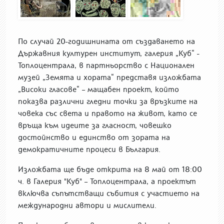
По случай 20-годишнината от създаването на
Държавния културен институт, галерия „Куб“ -
Топлоцентрала, в партньорство с Национален
музей „Земята и хората“ представя изложбата
„Високи гласове“ – мащабен проект, който
показва различни гледни точки за връзките на
човека със света и правото на живот, като се
връща към идеите за гласност, човешко
достойнство и единство от зората на
демократичните процеси в България.
Изложбата ще бъде открита на 8 май от 18:00
ч. в Галерия "Куб" – Топлоцентрала, а проектът
включва съпътстващи събития с участието на
международни автори и мислители.