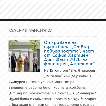
ГАЛЕРИЯ "МИСИЯТА"
Откриване на
изложбата „Отвъд
повърхността“, част
от София Хартиен
Арт Фест 2026 на
фондация „Аматерас"
На 15 юни от 18 ч. в галерия
„Мисията“ към Държавния
културен институт към министъра на
външните работи бе открита изложбата
„Отвъд повърхността“ на фондация „Аматерас".
Изложбата е съвместен проект между България
и Бразилия и е част от тазгодишното издание