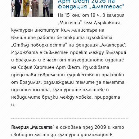
Арт Фест 2026 на
фондация „Аматерас"
На 15 юни от 18 ч. в галерия
„Мисията“ към Държавния
културен институт към министъра на
външните работи бе открита изложбата
„Отвъд повърхността“ на фондация „Аматерас".
Изложбата е съвместен проект между България
и Бразилия и е част от тазгодишното издание
на София Хартиен Арт Фест. Изложбата
представя съвременни художествени практики
от Бразилия, разглеждащи темите за паметта,
идентичността, културните пластове и
невидимите връзки между човека, природата
и...
Галерия „Мисията”
е основана през 2009 г. като
свободно място за културна дипломация в