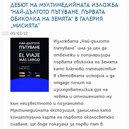
ДЕБЮТ НА МУЛТИМЕДИЙНАТА ИЗЛОЖБА
"НАЙ-ДЪЛГОТО ПЪТУВАНЕ. ПЪРВАТА
ОБИКОЛКА НА ЗЕМЯТА" В ГАЛЕРИЯ
„МИСИЯТА“
03/02/22
Изложбата „Най-дългото
пътуване“ има за цел да
отбележи и популяризира
първата обиколка на Земята
като ключово пътешествие
в световната история и да
отдаде почит на
изследователския дух на
човека и отношението му
към неизвестното и познанието.
Мултимедийната експозиция, замислена като
концептуална карта на първото околосветско
плаване, ще бъде показана за първи път в