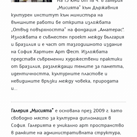
На 15 юни от 18 ч. в галерия
„Мисията“ към Държавния
културен институт към министъра на
външните работи бе открита изложбата
„Отвъд повърхността“ на фондация „Аматерас".
Изложбата е съвместен проект между България
и Бразилия и е част от тазгодишното издание
на София Хартиен Арт Фест. Изложбата
представя съвременни художествени практики
от Бразилия, разглеждащи темите за паметта,
идентичността, културните пластове и
невидимите връзки между човека, природата
и...
Галерия „Мисията”
е основана през 2009 г. като
свободно място за културна дипломация в
София. Галерията е уникално арт пространство
в рамките на административната структура,