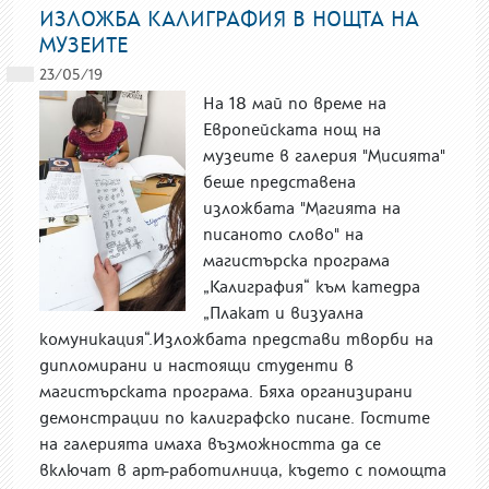
ИЗЛОЖБА КАЛИГРАФИЯ В НОЩТА НА
МУЗЕИТЕ
23/05/19
На 18 май по време на
Европейската нощ на
музеите в галерия "Мисията"
беше представена
изложбата "Магията на
писаното слово" на
магистърска програма
„Калиграфия“ към катедра
„Плакат и визуална
комуникация“.Изложбата представи творби на
дипломирани и настоящи студенти в
магистърската програма. Бяха организирани
демонстрации по калиграфско писане. Гостите
на галерията имаха възможността да се
включат в арт-работилница, където с помощта