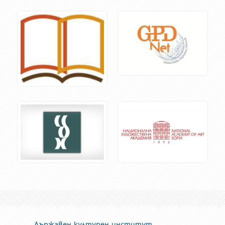
Държавен културен институт