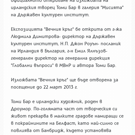
официалното откриване на изложбата на
ирландския творец Томи Бар в галерия "Мисията"
на Държавен културен институт.
Експозицията "Вечния кръг" бе открита от г-жа
Людмила Димитрова- директор на Държавен
културен институт, Н.П. Джон Роуън- посланик
на Ирландия в България, г-н Емил Ялнъзов-
генерален директор на генерална дирекция
"Глобални въпроси" в МВнР и автора Томи Бар.
Изложбата "Вечния кръг" ще бъде отворена за
посещение до 22 март 2013 г.
Томи Бар е ирландски художник, роден в
Дроумор. По-голямата част от творческия си
живот прекарва в малките градове намиращи се
в покрайнините на Белфаст, като най-силно се
повлиява от Банбридж, където установява