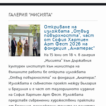
ГАЛЕРИЯ "МИСИЯТА"
Откриване на
изложбата „Отвъд
повърхността“, част
от София Хартиен
Арт Фест 2026 на
фондация „Аматерас"
На 15 юни от 18 ч. в галерия
„Мисията“ към Държавния
културен институт към министъра на
външните работи бе открита изложбата
„Отвъд повърхността“ на фондация „Аматерас".
Изложбата е съвместен проект между България
и Бразилия и е част от тазгодишното издание
на София Хартиен Арт Фест. Изложбата
представя съвременни художествени практики
от Бразилия, разглеждащи темите за паметта,