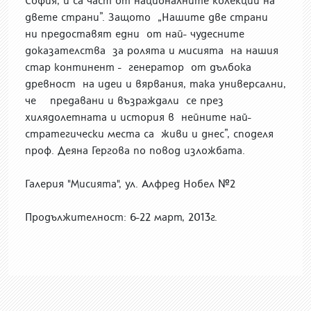
София, и са част от националните колекции на
двете страни”. Защото „Нашите две страни
ни предоставят едни от най- чудесните
доказателства за ролята и мисията на нашия
стар континент - генератор от дълбока
древност на идеи и вярвания, така универсални,
че предавани и възраждали се през
хилядолетната и история в нейните най-
стратегически места са живи и днес”, споделя
проф. Деяна Гергова по повод изложбата.
Галерия "Мисията", ул. Алфред Нобел №2
Продължителност: 6-22 март, 2013г.