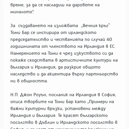
време, за да се насладиш на даровете на
миналото".
За създаването на изложбата „Вечния кръг”
Томи Бар се инспирира от ирландското
председателство и честванията по случай 40
годишнината от членството на Ирландия в ЕС.
Намерението на Томи е чрез изкуството си да
покаже сходствата в артистичните култури на
България и Ирландия, да разкрие общото
наследство и да акцентира върху партньорство
ни в общността.
Н.П. Джон Роуън, посланик на Ирландия в София,
описа творбите на Томи Бар като „Примери на
важни културни връзки, установени между
Ирландия и България. Те красят българското
посолство в Дъблин и Ирландското посолство в