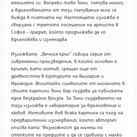
ателието си. Въпреки това Томи пътува много,
а вдъхновението от тези пътувания ясно се
вижда в платната му. Настоящата изложба е
свързана с третото посещение на артиста в
София – градът, който продължава да го
вдъхновява и изненадва.
Изложбата „Вечния кръг” събира серия от
съвременни произведения, в които основен е
кръгът, като мотив, срещан още от
древността в културите на България и
Ирландия. Вплитайки символите от миналото в
своите картини Томи Бар създава за публиката
една безкрайна връзка. За Томи създаването на
тази изложба е лаборатория за вдъхновение и
любов. Мотивите във всяка картина са плод на
предварителни изследвания, които авторът
описва като "възможност да минеш по
стъпките на предците и да се сдобиеш с малко