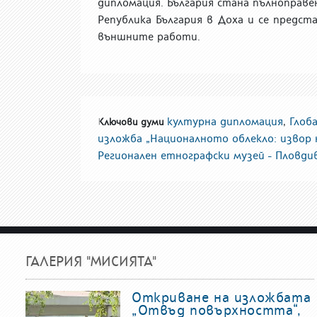
дипломация. България
стана
пълноправе
Република България в Доха
и се предст
външните работи.
културна дипломация
,
Глоб
Ключови думи
изложба „Националното облекло: извор 
Регионален етнографски музей - Пловди
ГАЛЕРИЯ "МИСИЯТА"
Откриване на изложбата
„Отвъд повърхността“,