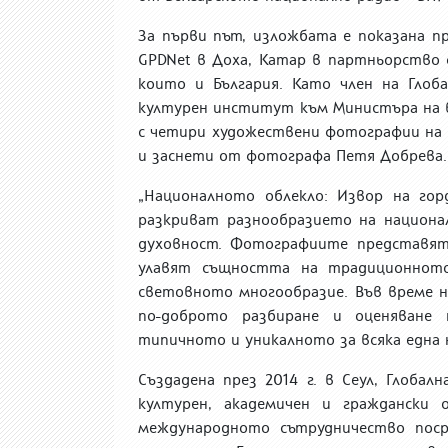
За първи път, изложбата е показана
пр
GPDNet
в Доха, Катар в партньорство 
които и България. Като член на Гло
културен институт към Министъра на 
с четири художествени фотографии на 
и заснети от
фотографа
Петя Добрева.
„
Националното облекло: Извор на го
разкриват разнообразието на национ
духовност.
Фотографиите
представят
улавят същността на традиционното
световното многообразие. Във време 
по-доброто разбиране и оценяване
типичното и уникалното за всяка една 
Създадена през 2014 г. в Сеул,
Глобал
културен, академичен и граждански 
международното сътрудничество
поср