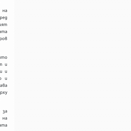
я на
ред
ият
ата
ров
ито
т и
и и
о и
ава
рху
 за
 на
ата