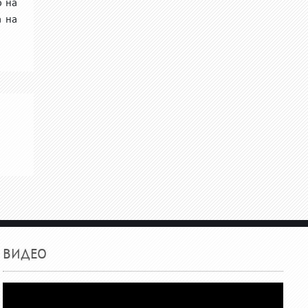
о на
 на
ВИДЕО