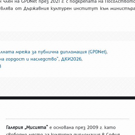
н член на GPDNet
п
рез
2021 г. с подкрепата на Посолствот
авлява от Държавния културен институт към министъра
алната мрежа за публична дипломация (GPDNet)
,
на гордост и наследство“
,
ДКИ2026
,
в
Галерия „Мисията”
е основана през 2009 г. като
свободно място за културна дипломация в София.