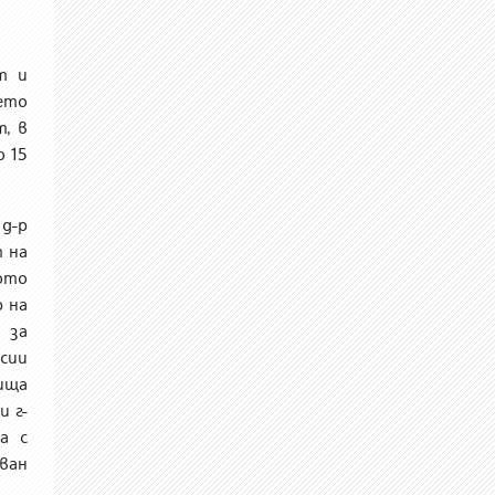
т и
ето
, в
о 15
д-р
т на
ото
р на
 за
сии
ища
и г-
а с
ван