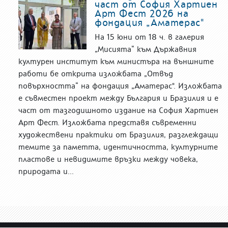
част от София Хартиен
Арт Фест 2026 на
фондация „Аматерас"
На 15 юни от 18 ч. в галерия
„Мисията“ към Държавния
културен институт към министъра на външните
работи бе открита изложбата „Отвъд
повърхността“ на фондация „Аматерас". Изложбата
е съвместен проект между България и Бразилия и е
част от тазгодишното издание на София Хартиен
Арт Фест. Изложбата представя съвременни
художествени практики от Бразилия, разглеждащи
темите за паметта, идентичността, културните
пластове и невидимите връзки между човека,
природата и...