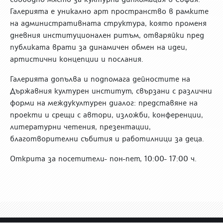
Галерията е уникално арт пространство в рамките
на административната структура, която променя
дневния институционален ритъм, отваряйки пред
публиката врати за динамичен обмен на идеи,
артистични концепции и послания.
Галерията допълва и подпомага дейностите на
Държавния културен институт, свързани с различни
форми на междукултурен диалог: представяне на
проекти и срещи с автори, изложби, конференции,
литературни четения, презентации,
благотворителни събития и работилници за деца.
Открита за посетители- пон-пет, 10:00- 17:00 ч.