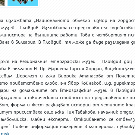
а изложбата „Националното облекло: извор на гордос
музей – Пловдив. Изложбата се представя със съдействи
 министъра на външните работи. Това
е
четвъртият път
вана
в България. В Пловдив, тя може да бъде разгледана д
ът на Регионалния етнографски музей - Пловдив доц. 
уба в България Н. Пр. Мариета Гарсия Хордан, вицеконсулъ
юлсевим Шеремет и г-жа Виорика Атанасова от Почетн
ето приветствено слово, г-н Явор Койнаков, и.д. директо
ари на домакините от Етнографския музей в Пловдив
бразието и творческата стойност на представените но
цвят, форма и жест разказват истории от четирите кра
тут присъстваха още г-жа Ния Табакова, началник отдел 
амболийска, главни експерти. Откриването се отбеляз
ден“.
Повече информация намерете в материала, публику
Р
тук
.