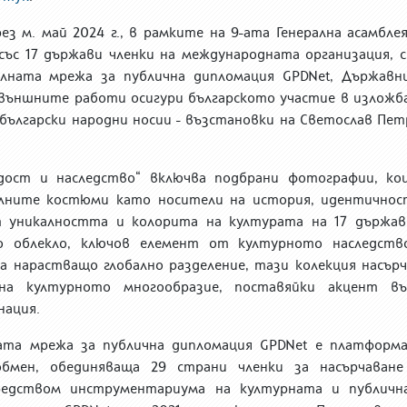
ез м. май 2024 г., в рамките на 9-ата Генерална асамбле
със 17 държави членки на международната организация, с
балната мрежа за публична дипломация
GPDNet,
Държавн
външните работи осигури българското участие в изложб
български народни носии -
в
ъзстановки
на Светослав Пет
рдост и наследство“
включва подбрани фотографии, ко
алните костюми като носители на история, идентичнос
 уникалността и колорита на
културата на 17 държав
 облекло, ключов елемент от културното наследств
на
нарастващо
глобално разделение,
тази колекция
насърч
 на културното многообразие,
поставяйки акцент въ
нация
.
ната мрежа за публична дипломация
GPDNet е платформа
обмен, обединяваща 29 страни членки за насърчаване
едством инструментариума на културната и публичн