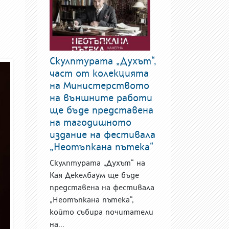
Скулптурата „Духът“,
част от колекцията
на Министерството
на външните работи
ще бъде представена
на тагодишното
издание на фестивала
„Неотъпкана пътека“
Скулптурата „Духът“ на
Кая Декелбаум ще бъде
представена на фестивала
„Неотъпкана пътека“,
който събира почитатели
на...