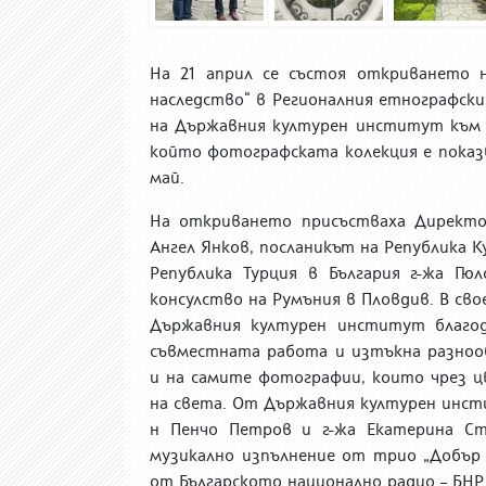
На 21 април
се състоя откриването н
наследство“ в Регионал
ния
етнографски 
на Държавния културен институт към
който фотографската колекция е
показ
май.
На откриването присъстваха Директор
Ангел Янков, посланикът на Република К
Република Турция в България г-жа Г
консулство на Румъния в Пловдив. В сво
Държавния културен институт благод
съвместната работа и изтъкна разноо
и на самите фотографии, които чрез 
на света. От Държавния културен инсти
н Пенчо Петров и г-жа Екатерина Ст
музикално изпълнение от трио „Добър 
от Българското национално радио – БН