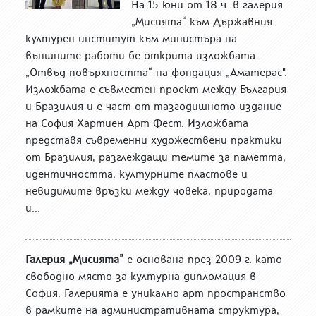
На 15 юни от 18 ч. в галерия
„Мисията“ към Държавния
културен институт към министъра на
външните работи бе открита изложбата
„Отвъд повърхността“ на фондация „Аматерас".
Изложбата е съвместен проект между България
и Бразилия и е част от тазгодишното издание
на София Хартиен Арт Фест. Изложбата
представя съвременни художествени практики
от Бразилия, разглеждащи темите за паметта,
идентичността, културните пластове и
невидимите връзки между човека, природата
и...
Галерия „Мисията”
е основана през 2009 г. като
свободно място за културна дипломация в
София. Галерията е уникално арт пространство
в рамките на административната структура,