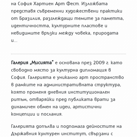
на София Хартиен Арт Фест. Изложбата
представя съвременни художествени практики
от Бразилия, разглеждащи темите за паметта,
идентичността, културните пластове и
невидимите връзки между човека, природата
и...
Галерия „Мисията”
е основана през 2009 г. като
свободно място за културна дипломация в
София. Галерията е уникално арт пространство
в рамките на административната структура,
която променя дневния институционален
ритъм, отваряйки пред публиката врати за
динамичен обмен на идеи, артистични
концепции и послания.
Галерията допълва и подпомага дейностите на
Държавния културен институт, свързани с