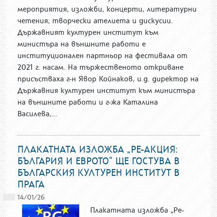
мероприятия, изложби, концерти, литературни
четения, творчески ателиета и дискусии.
Държавният културен институт към
министъра на външните работи е
институционален партньор на фестивала от
2021 г. насам. На тържественото откриване
присъстваха г-н Явор Койнаков, и.д. директор на
Държавния културен институт към министъра
на външните работи и г-жа Каталина
Василева,...
ПЛАКАТНАТА ИЗЛОЖБА „РЕ-АКЦИЯ:
БЪЛГАРИЯ И ЕВРОТО“ ЩЕ ГОСТУВА В
БЪЛГАРСКИЯ КУЛТУРЕН ИНСТИТУТ В
ПРАГА
14/01/26
Плакатната изложба „Ре-