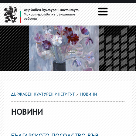
НОВИНИ
Държавен културен институт
Министерство на външните
работи
ДЪРЖАВЕН КУЛТУРЕН ИНСТИТУТ
НОВИНИ
НОВИНИ
БЪЛГАРСКОТО ПОСОЛСТВО ВЪВ