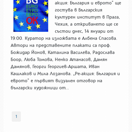
акция: България и еврото“ ще
гостува в Българския
културен институт в Прага,
Чехия, а откриването ще се
състои днес, 14 януари от
19:00. Куратор на изложбата е Албена Спасова.
Автори на представените плакати са проф.
Божидар Йонов, Каталина Василева, Радослава
Боор, Люба Томова, Ненко Атанасов, Дамян
Дамянов, Георги Георгиев-Аршата, Иван
Кашлаков и Мила Лозанова. „Ре-акция: България и
еврото“ е първият визуален отговор на
български художници от...
1