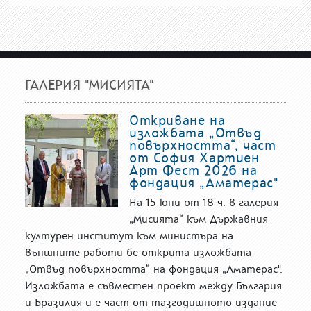
ГАЛЕРИЯ "МИСИЯТА"
Откриване на
изложбата „Отвъд
повърхността“, част
от София Хартиен
Арт Фест 2026 на
фондация „Аматерас"
На 15 юни от 18 ч. в галерия
„Мисията“ към Държавния
културен институт към министъра на
външните работи бе открита изложбата
„Отвъд повърхността“ на фондация „Аматерас".
Изложбата е съвместен проект между България
и Бразилия и е част от тазгодишното издание