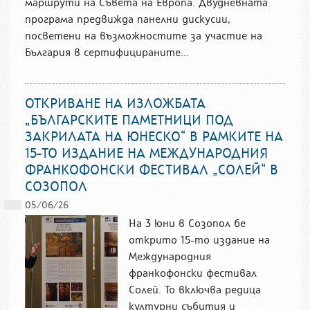
маршрути на Съвета на Европа. Двудневната
програма предвижда панелни дискусии,
посветени на възможностите за участие на
България в сертифицираните...
ОТКРИВАНЕ НА ИЗЛОЖБАТА
„БЪЛГАРСКИТЕ ПАМЕТНИЦИ ПОД
ЗАКРИЛАТА НА ЮНЕСКО“ В РАМКИТЕ НА
15-ТО ИЗДАНИЕ НА МЕЖДУНАРОДНИЯ
ФРАНКОФОНСКИ ФЕСТИВАЛ „СОЛЕЙ“ В
СОЗОПОЛ
05/06/26
На 3 юни в Созопол бе
открито 15-то издание на
Международния
франкофонски фестивал
Солей. То включва редица
културни събития и