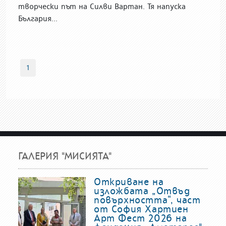
творчески път на Силви Вартан. Тя напуска
България...
1
ГАЛЕРИЯ "МИСИЯТА"
Откриване на
изложбата „Отвъд
повърхността“, част
от София Хартиен
Арт Фест 2026 на