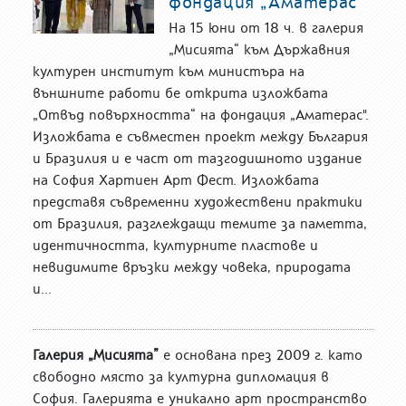
фондация „Аматерас"
На 15 юни от 18 ч. в галерия
„Мисията“ към Държавния
културен институт към министъра на
външните работи бе открита изложбата
„Отвъд повърхността“ на фондация „Аматерас".
Изложбата е съвместен проект между България
и Бразилия и е част от тазгодишното издание
на София Хартиен Арт Фест. Изложбата
представя съвременни художествени практики
от Бразилия, разглеждащи темите за паметта,
идентичността, културните пластове и
невидимите връзки между човека, природата
и...
Галерия „Мисията”
е основана през 2009 г. като
свободно място за културна дипломация в
София. Галерията е уникално арт пространство