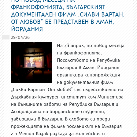
ФРАНКОФОНИЯТА, БЪЛГАРСКИЯТ
ДОКУМЕНТАЛЕН ФИЛМ „СИЛВИ ВАРТАН.
ОТ ЛЮБОВ” БЕ ПРЕДСТАВЕН В АМАН,
ЙОРДАНИЯ
29/04/26
На 23 април, по повод месеца
на франкофонията,
Посолството на Република
България в Аман, Йордания
организира кинопрожекция
на документалния филм
„Силви Вартан. От любов“ със съдействието на
Държавния културен институт към Министъра
на външните работи на Република България и
Асоциацията на йорданските студенти,
завършили в България. В словото си преди
прожекцията на филма посланикът на България
г-н Метин Казак разказа за житейския и