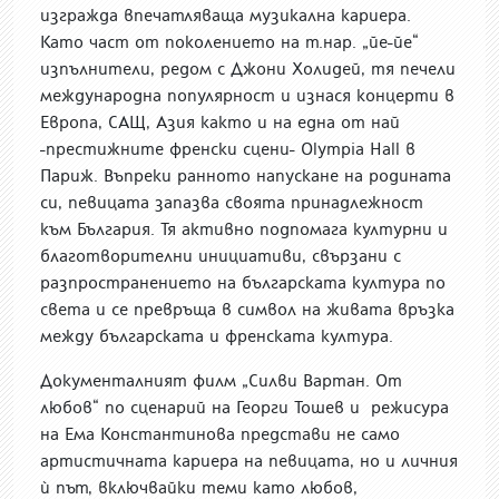
изгражда впечатляваща музикална кариера.
Като част от поколението на т.нар. „йе-йе“
изпълнители, редом с Джони Холидей, тя печели
международна популярност и изнася концерти в
Европа, САЩ, Азия както и на една от най
-престижните френски сцени- Olympia Hall в
Париж. Въпреки ранното напускане на родината
си, певицата запазва своята принадлежност
към България. Тя активно подпомага културни и
благотворителни инициативи, свързани с
разпространението на българската култура по
света и се превръща в символ на живата връзка
между българската и френската култура.
Документалният филм „Силви Вартан. От
любов“ по сценарий на Георги Тошев и режисура
на Ема Константинова представи не само
артистичната кариера на певицата, но и личния
ѝ път, включвайки теми като любов,