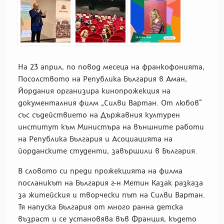
На 23 април, по повод месеца на франкофонията,
Посолството на Република България в Аман,
Йордания организира кинопрожекция на
документалния филм „Силви Вартан. От любов“
със съдействието на Държавния културен
институт към Министъра на външните работи
на Република България и Асоциацията на
йорданските студенти, завършили в България.
В словото си преди прожекцията на филма
посланикът на България г-н Метин Казак разказа
за житейския и творчески път на Силви Вартан.
Тя напуска България от много ранна детска
възраст и се установява във Франция, където