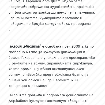
на София Хартиен Арт Фест. Изложбата
представя съвременни художествени практики
от Бразилия, разглеждащи темите за паметта,
идентичността, културните пластове и
невидимите връзки между човека, природата
и...
Галерия „Мисията”
е основана през 2009 г. като
свободно място за културна дипломация в
София. Галерията е уникално арт пространство
в рамките на административната структура,
която променя дневния институционален
ритъм, отваряйки пред публиката врати за
динамичен обмен на идеи, артистични
концепции и послания.
Галерията допълва и подпомага дейностите на
Държавния културен институт, свързани с