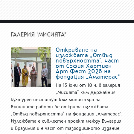
ГАЛЕРИЯ "МИСИЯТА"
Откриване на
изложбата „Отвъд
повърхността“, част
от София Хартиен
Арт Фест 2026 на
фондация „Аматерас"
На 15 юни от 18 ч. в галерия
„Мисията“ към Държавния
културен институт към министъра на
външните работи бе открита изложбата
„Отвъд повърхността“ на фондация „Аматерас".
Изложбата е съвместен проект между България
и Бразилия и е част от тазгодишното издание