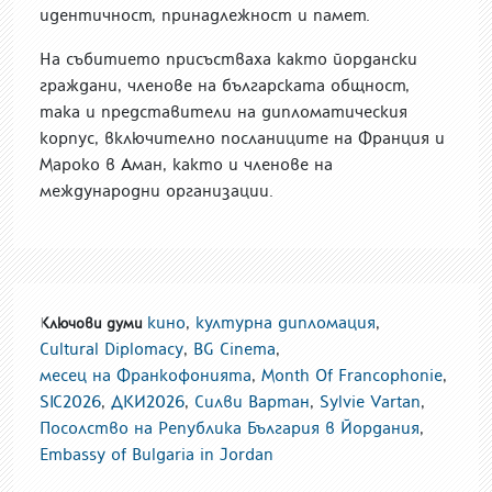
идентичност, принадлежност и памет.
На събитието присъстваха както йордански
граждани, членове на българската общност,
така и представители на дипломатическия
корпус, включително посланиците на Франция и
Мароко в Аман, както и членове на
международни организации.
кино
,
културна дипломация
,
Ключови думи
Cultural Diplomacy
,
BG Cinema
,
месец на Франкофонията
,
Month Of Francophonie
,
SIC2026
,
ДКИ2026
,
Силви Вартан
,
Sylvie Vartan
,
Посолство на Република България в Йордания
,
Embassy of Bulgaria in Jordan