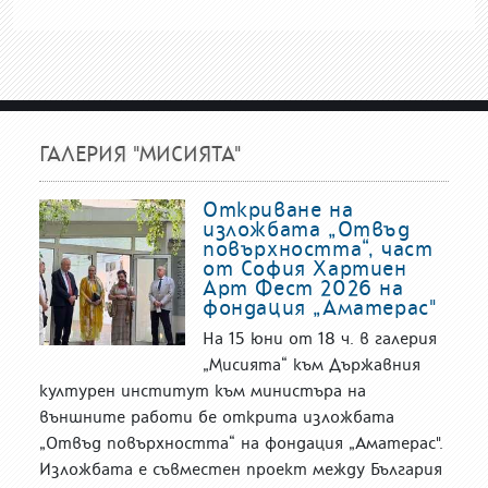
ГАЛЕРИЯ "МИСИЯТА"
Откриване на
изложбата „Отвъд
повърхността“, част
от София Хартиен
Арт Фест 2026 на
фондация „Аматерас"
На 15 юни от 18 ч. в галерия
„Мисията“ към Държавния
културен институт към министъра на
външните работи бе открита изложбата
„Отвъд повърхността“ на фондация „Аматерас".
Изложбата е съвместен проект между България