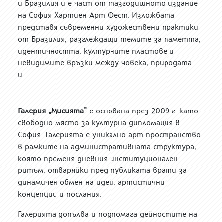
и Бразилия и е част от тазгодишното издание
на София Хартиен Арт Фест. Изложбата
представя съвременни художествени практики
от Бразилия, разглеждащи темите за паметта,
идентичността, културните пластове и
невидимите връзки между човека, природата
и...
Галерия „Мисията”
е основана през 2009 г. като
свободно място за културна дипломация в
София. Галерията е уникално арт пространство
в рамките на административната структура,
която променя дневния институционален
ритъм, отваряйки пред публиката врати за
динамичен обмен на идеи, артистични
концепции и послания.
Галерията допълва и подпомага дейностите на