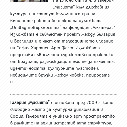
На 15 юни от 18 ч. в галерия
„Мисията“ към Държавния
културен институт към министъра на
външните работи бе открита изложбата
„Отвъд повърхността“ на фондация „Аматерас".
Изложбата е съвместен проект между България
и Бразилия и е част от тазгодишното издание
на София Хартиен Арт Фест. Изложбата
представя съвременни художествени практики
от Бразилия, разглеждащи темите за паметта,
идентичността, културните пластове и
невидимите връзки между човека, природата
и...
Галерия „Мисията”
е основана през 2009 г. като
свободно място за културна дипломация в
София. Галерията е уникално арт пространство
в рамките на административната структура,