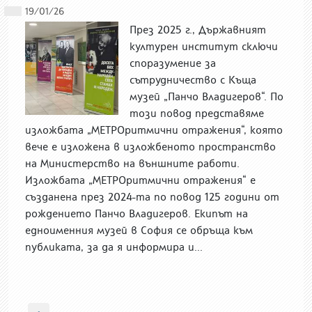
19/01/26
През 2025 г., Държавният
културен институт сключи
споразумение за
сътрудничество с Къща
музей „Панчо Владигеров“. По
този повод представяме
изложбата „МЕТРОритмични отражения“, която
вече е изложена в изложбеното пространство
на Министерство на външните работи.
Изложбата „МЕТРОритмични отражения“ е
създанена през 2024-та по повод 125 години от
рождението Панчо Владигеров. Екипът на
едноименния музей в София се обръща към
публиката, за да я информира и...