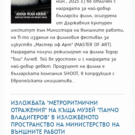
мин., 2025 г.) бе отличен с
наградата за най-добър
български филм, осигурена
от Държавния културен
институт към Министъра на външните работи,
на 11-то издание на филмовия фестивал за
изкуство „Мастер оф Арт" (MASTER OF ART).
Наградата получи режисьорът на филма Тодор
"Тош" Личев. Той бе удостоен и с наградата за
най-добър дебют. Продуцент на филма е
българската компания SHOOT, в копрдукция с
Европейската инициатива...
ИЗЛОЖБАТА "МЕТРОРИТМИЧНИ
ОТРАЖЕНИЯ" НА КЪЩА МУЗЕЙ "ПАНЧО
ВЛАДИГЕРОВ" В ИЗЛОЖБЕНОТО
ПРОСТРАНСТВО НА МИНИСТЕРСТВО НА
ВЪНШНИТЕ РАБОТИ