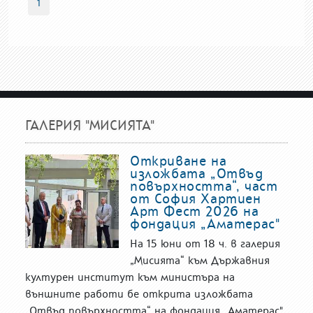
1
ГАЛЕРИЯ "МИСИЯТА"
Откриване на
изложбата „Отвъд
повърхността“, част
от София Хартиен
Арт Фест 2026 на
фондация „Аматерас"
На 15 юни от 18 ч. в галерия
„Мисията“ към Държавния
културен институт към министъра на
външните работи бе открита изложбата
„Отвъд повърхността“ на фондация „Аматерас".