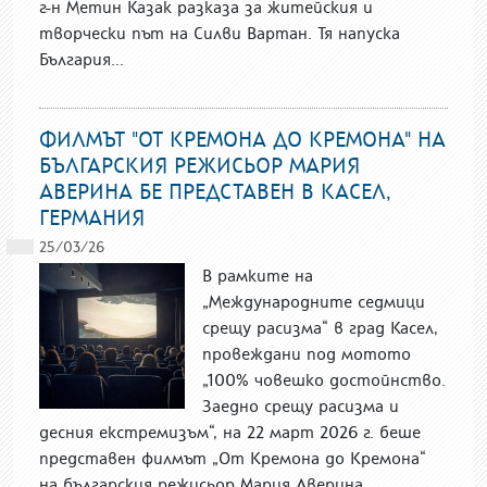
г-н Метин Казак разказа за житейския и
творчески път на Силви Вартан. Тя напуска
България...
ФИЛМЪТ "ОТ КРЕМОНА ДО КРЕМОНА" НА
БЪЛГАРСКИЯ РЕЖИСЬОР МАРИЯ
АВЕРИНА БЕ ПРЕДСТАВЕН В КАСЕЛ,
ГЕРМАНИЯ
25/03/26
В рамките на
„Международните седмици
срещу расизма“ в град Касел,
провеждани под мотото
„100% човешко достойнство.
Заедно срещу расизма и
десния екстремизъм“, на 22 март 2026 г. беше
представен филмът „От Кремона до Кремона“
на българския режисьор Мария Аверина.