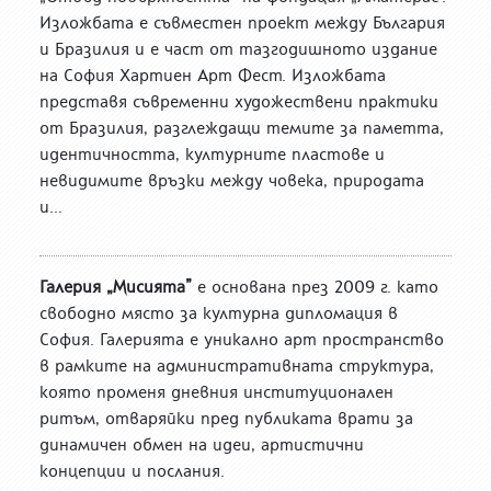
Изложбата е съвместен проект между България
и Бразилия и е част от тазгодишното издание
на София Хартиен Арт Фест. Изложбата
представя съвременни художествени практики
от Бразилия, разглеждащи темите за паметта,
идентичността, културните пластове и
невидимите връзки между човека, природата
и...
Галерия „Мисията”
е основана през 2009 г. като
свободно място за културна дипломация в
София. Галерията е уникално арт пространство
в рамките на административната структура,
която променя дневния институционален
ритъм, отваряйки пред публиката врати за
динамичен обмен на идеи, артистични
концепции и послания.