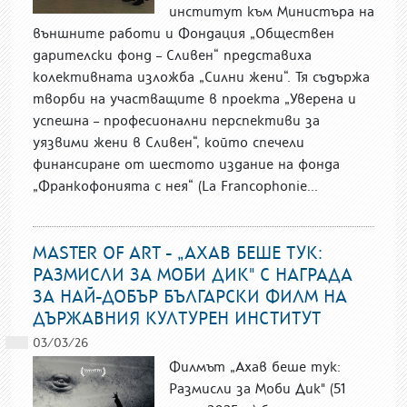
институт към Министъра на
външните работи и Фондация „Обществен
дарителски фонд – Сливен“ представиха
колективната изложба „Силни жени“. Тя съдържа
творби на участващите в проекта „Уверена и
успешна – професионални перспективи за
уязвими жени в Сливен“, който спечели
финансиране от шестото издание на фонда
„Франкофонията с нея“ (La Francophonie...
MASTER OF ART - „АХАВ БЕШЕ ТУК:
РАЗМИСЛИ ЗА МОБИ ДИК" С НАГРАДА
ЗА НАЙ-ДОБЪР БЪЛГАРСКИ ФИЛМ НА
ДЪРЖАВНИЯ КУЛТУРЕН ИНСТИТУТ
03/03/26
Филмът „Ахав беше тук:
Размисли за Моби Дик" (51