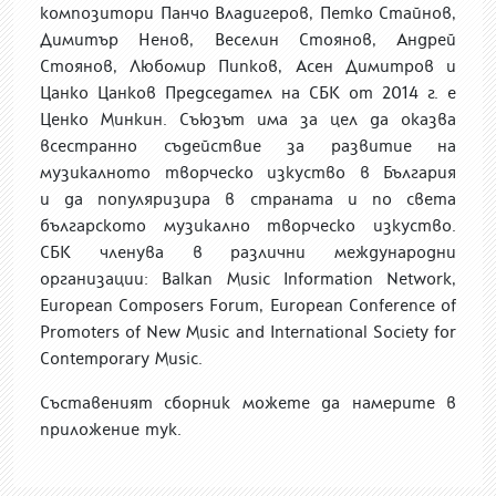
композитори
Панчо Владигеров, Петко Стайнов,
Димитър Ненов, Веселин Стоянов, Андрей
Стоянов, Любомир Пипков, Асен Димитров и
Цанко Цанков
Председател на СБК от 2014 г. е
Ценко Минкин. Съюзът има за цел да оказва
всестранно съдействие за развитие на
музикалното творческо изкуство в България
и
да
популяризира в страната и по света
българското музикално творческо изкуство.
СБК членува в различни международни
организации: Balkan Music Information Network,
European Composers Forum, European Conference of
Promoters of New Music and International Society for
Contemporary Music.
Съставеният сборник можете да намерите в
приложение тук.