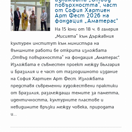
повърхността“, част
от София Хартиен
Арт Фест 2026 на
фондация „Аматерас"
На 15 юни от 18 ч. в галерия
„Мисията“ към Държавния
културен институт към министъра на
външните работи бе открита изложбата
„Отвъд повърхността“ на фондация „Аматерас".
Изложбата е съвместен проект между България
и Бразилия и е част от тазгодишното издание
на София Хартиен Арт Фест. Изложбата
представя съвременни художествени практики
от Бразилия, разглеждащи темите за паметта,
идентичността, културните пластове и
невидимите връзки между човека, природата
и...