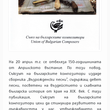
На 20 април т.г. се отбеляза 150-годишнината
от Априлското въстание. По този повод,
Съюзът на българските композитори издаде
сборника „Възрожденски песни“, съдържащ девет
песни, посветени на въздейстието и славната
българска история от края на
XIX.
век. С тази
публикация, Съюзът на българските
композитори цели да стимулира развитието на
държавността у нас, утвърждаването на