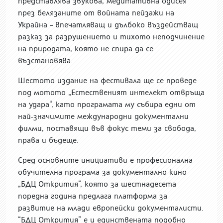
представлява звукова, медитативна одисея
през белязаните от войната пейзажи на
Украйна – впечатляващ и дълбоко въздействащ
разказ за разрушението и тихото неподчинение
на природата, която не спира да се
възстановява.
Шестото издание на фестивала ще се проведе
под мотото „Естественият интелект отвръща
на удара“, като програмата му събира едни от
най-значимите международни документални
филми, поставящи във фокус теми за свобода,
права и бъдеще.
Сред основните инициативи е професионална
обучителна програма за документално кино
„БДЦ Открития“, която за шестнадесета
поредна година предлага платформа за
развитие на млади европейски документалисти.
“БДЦ Открития” е и единствената подобно