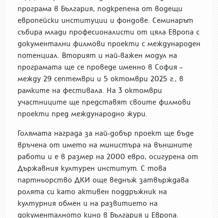
програма в България, подкрепена от водещи
европейски институции и фондове. Семинарът
събира млади професионалисти от цяла Европа с
документални филмови проекти с международен
потенциал. Вторият и най-важен модул на
програмата ще се проведе именно в София –
между 29 септември и 5 октомври 2025 г., в
рамките на фестивала. На 3 октомври
участниците ще представят своите филмови
проекти пред международно жури.
Голямата награда за най-добър проект ще бъде
връчена от името на министъра на външните
работи и е в размер на 2000 евро, осигурена от
Държавния културен институт. С това
партньорство ДКИ още веднъж затвърждава
ролята си като активен поддръжник на
културния обмен и на развитието на
документалното кино в България и Европа.