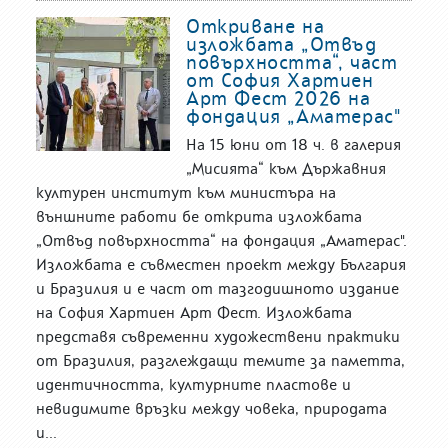
Откриване на
изложбата „Отвъд
повърхността“, част
от София Хартиен
Арт Фест 2026 на
фондация „Аматерас"
На 15 юни от 18 ч. в галерия
„Мисията“ към Държавния
културен институт към министъра на
външните работи бе открита изложбата
„Отвъд повърхността“ на фондация „Аматерас".
Изложбата е съвместен проект между България
и Бразилия и е част от тазгодишното издание
на София Хартиен Арт Фест. Изложбата
представя съвременни художествени практики
от Бразилия, разглеждащи темите за паметта,
идентичността, културните пластове и
невидимите връзки между човека, природата
и...