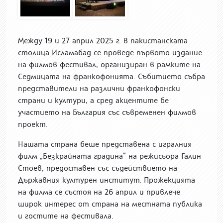
Между 19 и 27 април 2025 г. в пакистанската
столица Исламабад се проведе първото издание
на филмов фестивал, организиран в рамките на
Седмицата на франкофонията. Събитието събра
представители на различни франкофонски
страни и култури, а сред акцентите бе
участието на България със съвременен филмов
проект.
Нашата страна беше представена с игралния
филм „Безкрайната градина“ на режисьора Галин
Стоев, предоставен със съдействието на
Държавния културен институт. Прожекцията
на филма се състоя на 26 април и привлече
широк интерес от страна на местната публика
и гостите на фестивала.