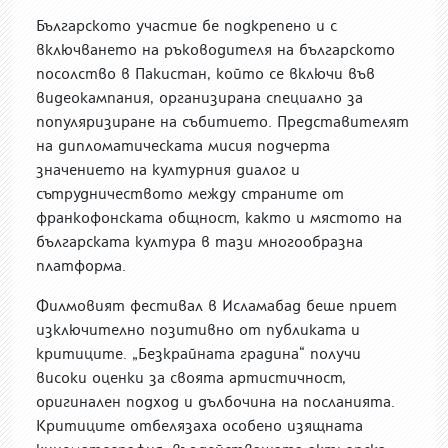
Българското участие бе подкрепено и с
включването на ръководителя на българското
посолство в Пакистан, който се включи във
видеокампания, организирана специално за
популяризиране на събитието. Представителят
на дипломатическата мисия подчерта
значението на културния диалог и
сътрудничеството между страните от
франкофонската общност, както и мястото на
българската култура в тази многообразна
платформа.
Филмовият фестивал в Исламабад беше приет
изключително позитивно от публиката и
критиците. „Безкрайната градина“ получи
високи оценки за своята артистичност,
оригинален подход и дълбочина на посланията.
Критиците отбелязаха особено изящната