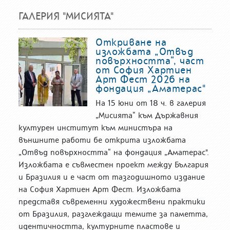
ГАЛЕРИЯ "МИСИЯТА"
Откриване на
изложбата „Отвъд
повърхността“, част
от София Хартиен
Арт Фест 2026 на
фондация „Аматерас"
На 15 юни от 18 ч. в галерия
„Мисията“ към Държавния
културен институт към министъра на
външните работи бе открита изложбата
„Отвъд повърхността“ на фондация „Аматерас".
Изложбата е съвместен проект между България
и Бразилия и е част от тазгодишното издание
на София Хартиен Арт Фест. Изложбата
представя съвременни художествени практики
от Бразилия, разглеждащи темите за паметта,
идентичността, културните пластове и