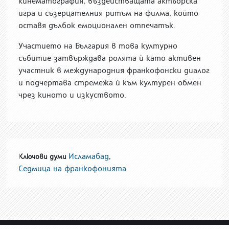
кинематография, въздействащата актьорска
игра и съзерцателния ритъм на филма, който
оставя дълбок емоционален отпечатък.
Участието на България в това културно
събитие затвърждава ролята ѝ като активен
участник в международния франкофонски диалог
и подчертава стремежа ѝ към културен обмен
чрез киното и изкуството.
Исламабад
,
Ключови думи
Седмица на франкофонията