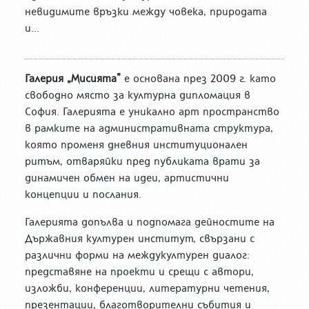
невидимите връзки между човека, природата
и...
Галерия „Мисията”
е основана през 2009 г. като
свободно място за културна дипломация в
София. Галерията е уникално арт пространство
в рамките на административната структура,
която променя дневния институционален
ритъм, отваряйки пред публиката врати за
динамичен обмен на идеи, артистични
концепции и послания.
Галерията допълва и подпомага дейностите на
Държавния културен институт, свързани с
различни форми на междукултурен диалог:
представяне на проекти и срещи с автори,
изложби, конференции, литературни четения,
презентации, благотворителни събития и