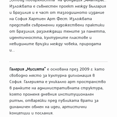
Изложбата е съвместен проект между България
и Бразилия и е част от тазгодишното издание
на София Хартиен Арт Фест. Изложбата
представя съвременни художествени практики
от Бразилия, разглеждащи темите за паметта,
идентичността, културните пластове и
невидимите връзки между човека, природата
и...
Галерия „Мисията”
е основана през 2009 г. като
свободно място за културна дипломация в
София. Галерията е уникално арт пространство
в рамките на административната структура,
която променя дневния институционален
ритъм, отваряйки пред публиката врати за
динамичен обмен на идеи, артистични
концепции и послания.