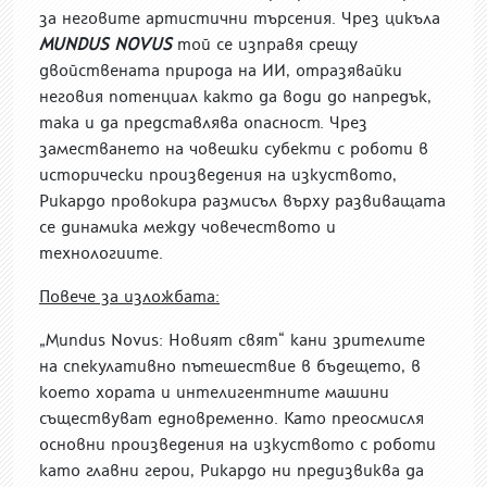
за неговите артистични търсения. Чрез цикъла
MUNDUS NOVUS
той се изправя срещу
двойствената природа на ИИ, отразявайки
неговия потенциал както да води до напредък,
така и да представлява опасност. Чрез
заместването на човешки субекти с роботи в
исторически произведения на изкуството,
Рикардо провокира размисъл върху развиващата
се динамика между човечеството и
технологиите.
Повече за изложбата:
„Mundus Novus: Новият свят“ кани зрителите
на спекулативно пътешествие в бъдещето, в
което хората и интелигентните машини
съществуват едновременно. Като преосмисля
основни произведения на изкуството с роботи
като главни герои, Рикардо ни предизвиква да