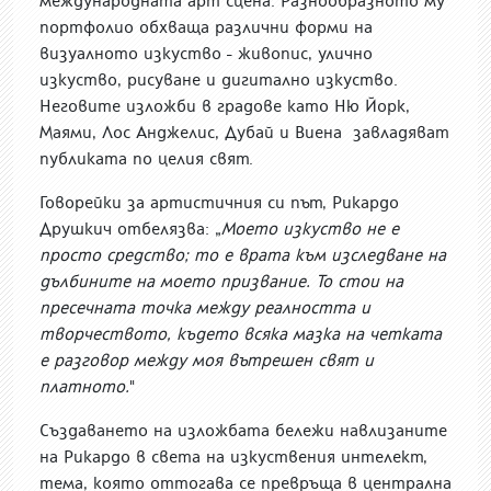
международната арт сцена. Разнообразното му
портфолио обхваща различни форми на
визуалното изкуство - живопис, улично
изкуство, рисуване и дигитално изкуство.
Неговите изложби в градове като Ню Йорк,
Маями, Лос Анджелис, Дубай и Виена завладяват
публиката по целия свят.
Говорейки за артистичния си път, Рикардо
Друшкич отбелязва: „
Моето изкуство не е
просто средство; то е врата към изследване на
дълбините на моето призвание. То стои на
пресечната точка между реалността и
творчеството, където всяка мазка на четката
е разговор между моя вътрешен свят и
платното.
"
Създаването на изложбата бележи навлизаните
на Рикардо в света на изкуствения интелект,
тема, която оттогава се превръща в централна