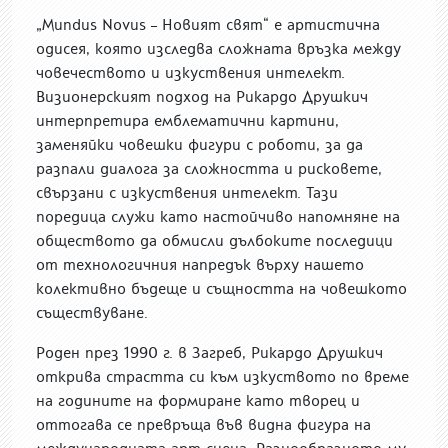
„Mundus Novus – Новият свят“ е артистична
одисея, която изследва сложната връзка между
човечеството и изкуствения интелект.
Визионерският подход на Рикардо Друшкич
интерпретира емблематични картини,
заменяйки човешки фигури с роботи, за да
разпали диалога за сложността и рисковете,
свързани с изкуствения интелект. Тази
поредица служи като настойчиво напомняне на
обществото да обмисли дълбоките последици
от технологичния напредък върху нашето
колективно бъдеще и същността на човешкото
съществуване.
Роден през 1990 г. в Загреб, Рикардо Друшкич
открива страстта си към изкуството по време
на годините на формиране като творец и
оттогава се превръща във видна фигура на