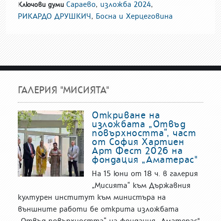
Сараево
,
изложба 2024
,
Ключови думи
РИКАРДО ДРУШКИЧ
,
Босна и Херцеговина
ГАЛЕРИЯ "МИСИЯТА"
Откриване на
изложбата „Отвъд
повърхността“, част
от София Хартиен
Арт Фест 2026 на
фондация „Аматерас"
На 15 юни от 18 ч. в галерия
„Мисията“ към Държавния
културен институт към министъра на
външните работи бе открита изложбата
„Отвъд повърхността“ на фондация „Аматерас".