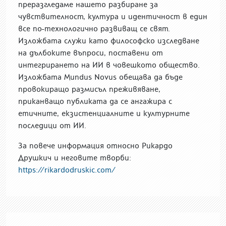
преразгледаме нашето разбиране за
чувствителност, култура и идентичност в един
все по-технологично развиващ се свят.
Изложбата служи като философско изследване
на дълбоките въпроси, поставени от
интегрирането на ИИ в човешкото общество.
Изложбата Mundus Novus обещава да бъде
провокиращо размисъл преживяване,
приканващо публиката да се ангажира с
етичните, екзистенциалните и културните
последици от ИИ.
За повече информация относно Рикардо
Друшкич и неговите творби:
https://rikardodruskic.com/