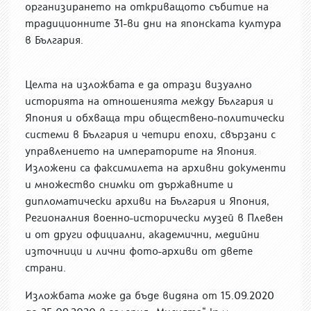
организирането на откриващото събитие на
традиционните 31-ви дни на японската култура
в България.
Целта на изложбата е да отрази визуално
историята на отношенията между България и
Япония и обхваща три обществено-политически
системи в България и четири епохи, свързани с
управлението на императорите на Япония.
Изложени са факсимилета на архивни документи
и множество снимки от държавните и
дипломатически архиви на България и Япония,
Регионалния военно-исторически музей в Плевен
и от други официални, академични, медийни
източници и лични фото-архиви от двете
страни.
Изложбата може да бъде видяна от 15.09.2020