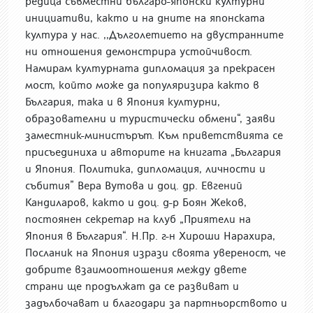
редица съвместни българо-японски културни
инициативи, както и на дните на японската
култура у нас. ,,Дълголетието на двустранните
ни отношения демонстрира устойчивост.
Намирам културната дипломация за прекрасен
мост, който може да популяризира както в
България, така и в Япония културни,
образователни и туристически обмени“, заяви
заместник-министърът. Към приветствията се
присъединиха и авторите на книгата „България
и Япония. Политика, дипломация, личности и
събития” Вера Вутова и доц. др. Евгений
Кандиларов, както и доц. д-р Боян Жеков,
постоянен секретар на клуб „Приятели на
Япония в България“. Н.Пр. г-н Хироши Нарахира,
Посланик на Япония изрази своята увереност, че
добрите взаимоотношения между двете
страни ще продължат да се развиват и
задълбочават и благодари за партньорството и