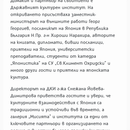
Домакин и партньор на събитието е
Държавният културен институт. На
откриването присъстваха заместник-
министърът на външните работи Георг
Георгиев, посланикът на Япония в Република
България Н.Пр. г-н Хироши Нарахира, авторите
на книгата, дипломати, бивши посланици,
приятели на Япония, университетски
преподаватели, студенти от катедра
„Японистика“ на СУ „Св.Климент Охридски“ и
много други гости и приятели на японската
култура.
Директорът на ДКИ г-жа Снежана Йовева-
Димитрова приветства гостите и увери, че
културните взаимодействия с Япония са
традиционни и устойчиви във времето, а
галерия „Мисията“ и института са едни от
ключовите партньори в организирането на