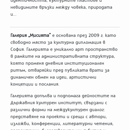
идентичността, културните пластове и
невидимите връзки между човека, природата
и...
Галерия „Мисията”
е основана през 2009 г. като
свободно място за културна дипломация в
София. Галерията е уникално арт пространство
в рамките на административната структура,
която променя дневния институционален
ритъм, отваряйки пред публиката врати за
динамичен обмен на идеи, артистични
концепции и послания.
Галерията допълва и подпомага дейностите на
Държавния културен институт, свързани с
различни форми на междукултурен диалог:
представяне на проекти и срещи с автори,
изложби, конференции, литературни четения,