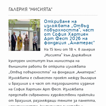
ГАЛЕРИЯ "МИСИЯТА"
Откриване на
изложбата „Отвъд
повърхността“, част
от София Хартиен
Арт Фест 2026 на
фондация „Аматерас"
На 15 юни от 18 ч. в галерия
„Мисията“ към Държавния
културен институт към министъра на
външните работи бе открита изложбата
„Отвъд повърхността“ на фондация „Аматерас".
Изложбата е съвместен проект между България
и Бразилия и е част от тазгодишното издание
на София Хартиен Арт Фест. Изложбата
представя съвременни художествени практики
от Бразилия, разглеждащи темите за паметта,