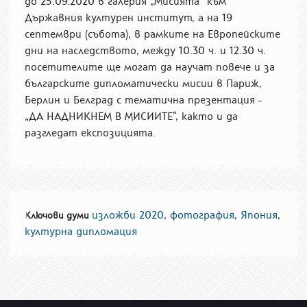
до 25.09.2020 в галерия „Мисията“ към
Държавния културен институт, а на 19
септември (събота), в рамките на Европейските
дни на наследството, между 10.30 ч. и 12.30 ч.
посетителите ще могат да научат повече и за
българските дипломатически мисии в Париж,
Берлин и Белград с тематична презентация -
„ДА НАДНИКНЕМ В МИСИИТЕ“, както и да
разгледат експозицията.
изложби 2020
,
фотография
,
Япония
,
Ключови думи
културна дипломация