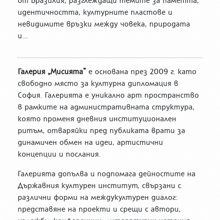
от Бразилия, разглеждащи темите за паметта,
идентичността, културните пластове и
невидимите връзки между човека, природата
и...
Галерия „Мисията”
е основана през 2009 г. като
свободно място за културна дипломация в
София. Галерията е уникално арт пространство
в рамките на административната структура,
която променя дневния институционален
ритъм, отваряйки пред публиката врати за
динамичен обмен на идеи, артистични
концепции и послания.
Галерията допълва и подпомага дейностите на
Държавния културен институт, свързани с
различни форми на междукултурен диалог:
представяне на проекти и срещи с автори,