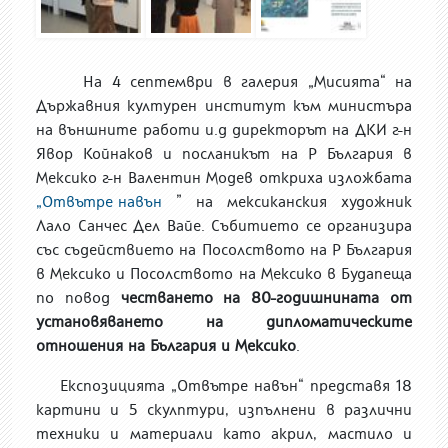
На 4 септември в галерия „Мисията“ на
Държавния културен институт към министъра
на външните работи и.д директорът на ДКИ г-н
Явор Койнаков и посланикът на Р България в
Мексико г-н Валентин Модев откриха изложбата
„Отвътре навън
” на мексиканския художник
Лало Санчес Дел Вайе. Събитието се организира
със съдействието на Посолството на Р България
в Мексико и Посолството на Мексико в Будапеща
по повод
честването на 80-годишнината от
установяването на дипломатическите
отношения на България и Мексико
.
Експозицията „Отвътре навън“ представя 18
картини и 5 скулптури, изпълнени в различни
техники и материали като акрил, мастило и