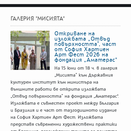
ГАЛЕРИЯ "МИСИЯТА"
Откриване на
изложбата „Отвъд
повърхността“, част
от София Хартиен
Арт Фест 2026 на
фондация „Аматерас"
На 15 юни от 18 ч. в галерия
„Мисията“ към Държавния
културен институт към министъра на
външните работи бе открита изложбата
„Отвъд повърхността“ на фондация „Аматерас".
Изложбата е съвместен проект между България
и Бразилия и е част от тазгодишното издание
на София Хартиен Арт Фест. Изложбата
представя съвременни художествени практики