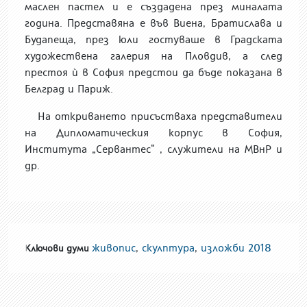
маслен пастел и е създадена през миналата
година. Представяна е във Виена, Братислава и
Будапеща, през юли гостуваше в Градската
художествена галерия на Пловдив, а след
престоя ѝ в София предстои да бъде показана в
Белград и Париж.
На откриването присъстваха представители
на Дипломатическия корпус в София,
Института „Сервантес“ , служители на МВнР и
др.
живопис
,
скулптура
,
изложби 2018
Ключови думи