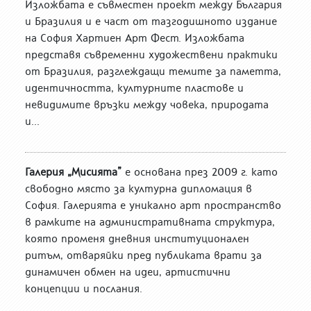
Изложбата е съвместен проект между България
и Бразилия и е част от тазгодишното издание
на София Хартиен Арт Фест. Изложбата
представя съвременни художествени практики
от Бразилия, разглеждащи темите за паметта,
идентичността, културните пластове и
невидимите връзки между човека, природата
и...
Галерия „Мисията”
е основана през 2009 г. като
свободно място за културна дипломация в
София. Галерията е уникално арт пространство
в рамките на административната структура,
която променя дневния институционален
ритъм, отваряйки пред публиката врати за
динамичен обмен на идеи, артистични
концепции и послания.