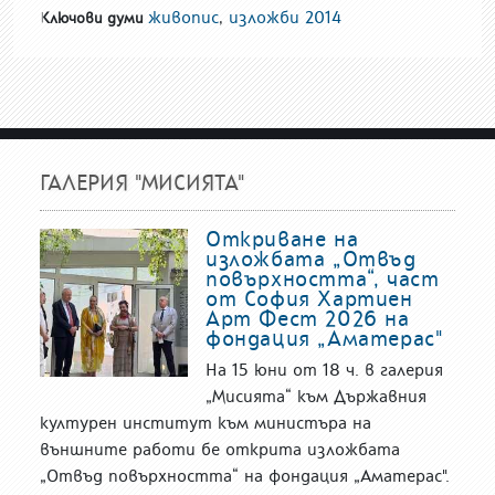
живопис
,
изложби 2014
Ключови думи
ГАЛЕРИЯ "МИСИЯТА"
Откриване на
изложбата „Отвъд
повърхността“, част
от София Хартиен
Арт Фест 2026 на
фондация „Аматерас"
На 15 юни от 18 ч. в галерия
„Мисията“ към Държавния
културен институт към министъра на
външните работи бе открита изложбата
„Отвъд повърхността“ на фондация „Аматерас".