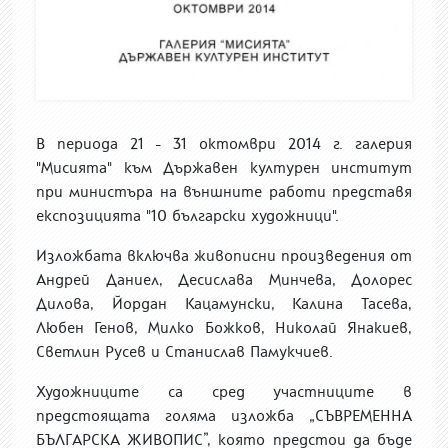
В периода 21 - 31 октомври 2014 г. галерия
"Мисията" към Държавен културен институт
при министъра на външните работи представя
експозицията "10 български художници".
Изложбата включва живописни произведения от
Андрей Даниел, Десислава Минчева, Долорес
Дилова, Йордан Кацамунски, Калина Тасева,
Любен Генов, Милко Божков, Николай Янакиев,
Светлин Русев и Станислав Памукчиев.
Художниците са сред участниците в
предстоящата голяма изложба „СЪВРЕМЕННА
БЪЛГАРСКА ЖИВОПИС”, която предстои да бъде