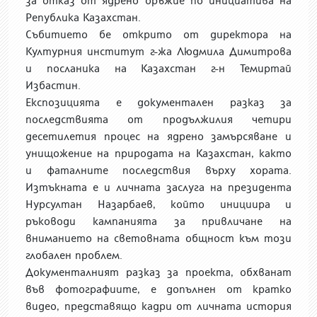
за отказ от ядрено оръжие по инициатива на
Република Казахстан.
Събитието бе открито от директора на
Културния институт г-жа Людмила Димитрова
и посланика на Казахстан г-н Темиртай
Избастин.
Експозицията е документален разказ за
последствията от продължилия четири
десетилетия процес на ядрено замърсяване и
унищожение на природата на Казахстан, както
и фаталните последствия върху хората.
Изтъкната е и личната заслуга на президента
Нурсултан Назарбаев, който инициира и
ръководи кампанията за привличане на
вниманието на световната общност към този
глобален проблем.
Документалният разказ за проекта, обхванат
във фотографиите, е допълнен от кратко
видео, представящо кадри от личната история