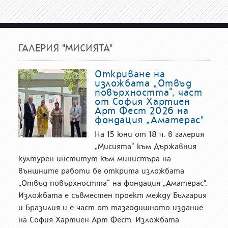
ГАЛЕРИЯ "МИСИЯТА"
Откриване на
изложбата „Отвъд
повърхността“, част
от София Хартиен
Арт Фест 2026 на
фондация „Аматерас"
На 15 юни от 18 ч. в галерия
„Мисията“ към Държавния
културен институт към министъра на
външните работи бе открита изложбата
„Отвъд повърхността“ на фондация „Аматерас".
Изложбата е съвместен проект между България
и Бразилия и е част от тазгодишното издание
на София Хартиен Арт Фест. Изложбата