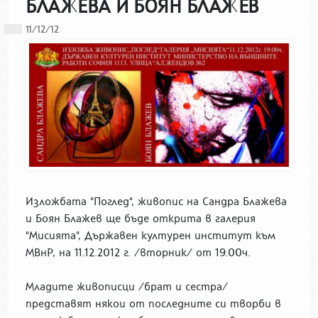
БЛАЖЕВА И БОЯН БЛАЖЕВ
11/12/12
Изложбата "Поглед", живопис на Сандра Блажева
и Боян Блажев ще бъде открита в галерия
"Мисията", Държавен културен институт към
МВнР, на 11.12.2012 г. /вторник/ от 19.00ч.
Младите живописци /брат и сестра/
представят някои от последните си творби в