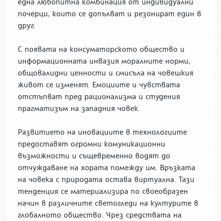
една любопитна комбинация от индивидуални
почерци, които се допълват и резонират един в
друг.
С появата на консуматорското общество и
информационната инвазия моралните норми,
общовалидни ценности и смисъла на човешкия
живот се изменят. Емоциите и чувствата
отстъпват пред рационализма и студения
прагматизъм на западния човек.
Развитието на иновациите в технологиите
предоставят огромни комуникационни
възможности и същевременно водят до
отчуждаване на хората помежду им. Връзката
на човека с природата остава виртуална. Тази
тенденция се материализира по своеобразен
начин в различните светогледи на културите в
глобалното общество. Чрез средствата на