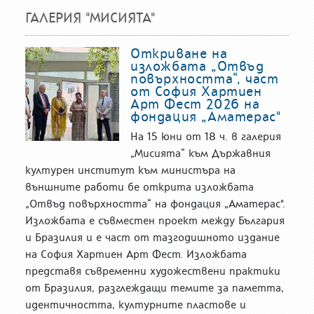
ГАЛЕРИЯ "МИСИЯТА"
Откриване на
изложбата „Отвъд
повърхността“, част
от София Хартиен
Арт Фест 2026 на
фондация „Аматерас"
На 15 юни от 18 ч. в галерия
„Мисията“ към Държавния
културен институт към министъра на
външните работи бе открита изложбата
„Отвъд повърхността“ на фондация „Аматерас".
Изложбата е съвместен проект между България
и Бразилия и е част от тазгодишното издание
на София Хартиен Арт Фест. Изложбата
представя съвременни художествени практики
от Бразилия, разглеждащи темите за паметта,
идентичността, културните пластове и