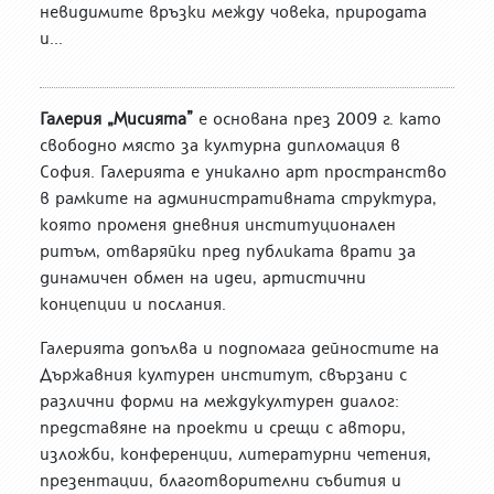
невидимите връзки между човека, природата
и...
Галерия „Мисията”
е основана през 2009 г. като
свободно място за културна дипломация в
София. Галерията е уникално арт пространство
в рамките на административната структура,
която променя дневния институционален
ритъм, отваряйки пред публиката врати за
динамичен обмен на идеи, артистични
концепции и послания.
Галерията допълва и подпомага дейностите на
Държавния културен институт, свързани с
различни форми на междукултурен диалог:
представяне на проекти и срещи с автори,
изложби, конференции, литературни четения,
презентации, благотворителни събития и