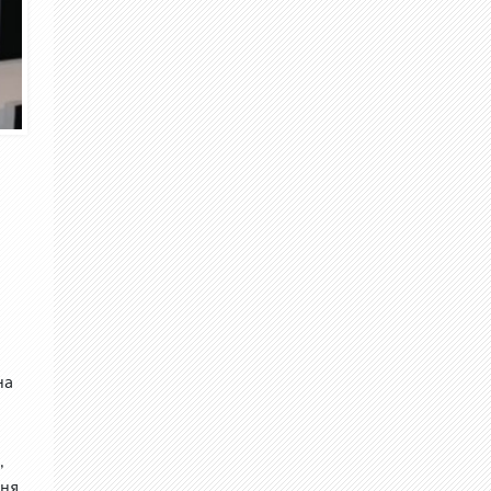
на
,
,
иня