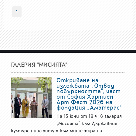
1
ГАЛЕРИЯ "МИСИЯТА"
Откриване на
изложбата „Отвъд
повърхността“, част
от София Хартиен
Арт Фест 2026 на
фондация „Аматерас"
На 15 юни от 18 ч. в галерия
„Мисията“ към Държавния
културен институт към министъра на