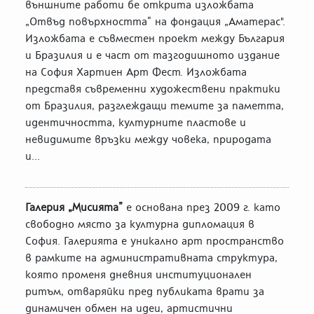
външните работи бе открита изложбата
„Отвъд повърхността“ на фондация „Аматерас".
Изложбата е съвместен проект между България
и Бразилия и е част от тазгодишното издание
на София Хартиен Арт Фест. Изложбата
представя съвременни художествени практики
от Бразилия, разглеждащи темите за паметта,
идентичността, културните пластове и
невидимите връзки между човека, природата
и...
Галерия „Мисията”
е основана през 2009 г. като
свободно място за културна дипломация в
София. Галерията е уникално арт пространство
в рамките на административната структура,
която променя дневния институционален
ритъм, отваряйки пред публиката врати за
динамичен обмен на идеи, артистични