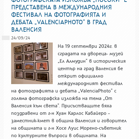
ПРЕДСТАВЕНА В МЕЖДУНАРОДНИЯ
ФЕСТИВАЛ НА ФОТОГРАФИЯТА И
ДЕБАТА „VALENCIAPHOTO“ В ГРАД
ВАЛЕНСИЯ
24/09/24
На 19 септември 2024г. в
сградата на двореца- музей
„Ел Алмудин“ в историческия
център на град Валенсия бе
открит официално
международният фестивал
на фотографията и дебата „ValenciaPhoto“ с
голяма фотографска изложба на тема „От
Валенсия към света“. Присъстващите бяха
поздравени от г-н Хуан Карлос Кабайеро –
заместник-кмет в община Валенсия и говорител
на общината и г-н Хосе Луис Морено-съветник
по културните въпроси в общината. На