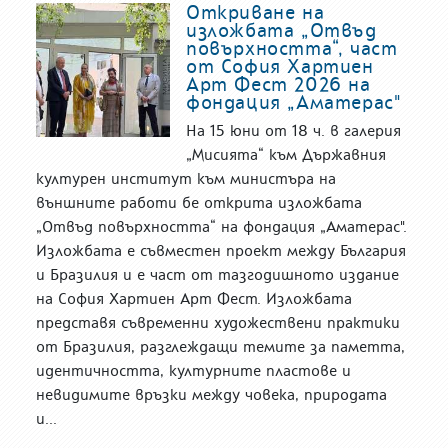
Откриване на
изложбата „Отвъд
повърхността“, част
от София Хартиен
Арт Фест 2026 на
фондация „Аматерас"
На 15 юни от 18 ч. в галерия
„Мисията“ към Държавния
културен институт към министъра на
външните работи бе открита изложбата
„Отвъд повърхността“ на фондация „Аматерас".
Изложбата е съвместен проект между България
и Бразилия и е част от тазгодишното издание
на София Хартиен Арт Фест. Изложбата
представя съвременни художествени практики
от Бразилия, разглеждащи темите за паметта,
идентичността, културните пластове и
невидимите връзки между човека, природата
и...