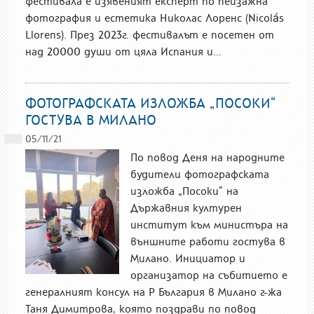
фестивала е изявеният експерт по пейзажна
фотография и естетика Николас Лоренс (Nicolás
Llorens). През 2023г. фестивалът е посетен от
над 20000 души от цяла Испания и...
ФОТОГРАФСКАТА ИЗЛОЖБА „ПОСОКИ“
ГОСТУВА В МИЛАНО
05/11/21
По повод Деня на народните
будители фотографската
изложба „Посоки“ на
Държавния културен
институт към министъра на
външните работи гостува в
Милано. Инициатор и
организатор на събитието е
генералният консул на Р България в Милано г-жа
Таня Димитрова, която поздрави по повод