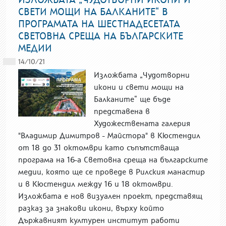
СВЕТИ МОЩИ НА БАЛКАНИТЕ“ В
ПРОГРАМАТА НА ШЕСТНАДЕСЕТАТА
СВЕТОВНА СРЕЩА НА БЪЛГАРСКИТЕ
МЕДИИ
14/10/21
Изложбата „Чудотворни
икони и свети мощи на
Балканите“ ще бъде
представена в
Художествената галерия
"Владимир Димитров - Майстора" в Кюстендил
от 18 до 31 октомври като съпътстваща
програма на 16-а Световна среща на българските
медии, която ще се проведе в Рилския манастир
и в Кюстендил между 16 и 18 октомври.
Изложбата е нов визуален проект, представящ
разказ за знакови икони, върху който
Държавният културен институт работи