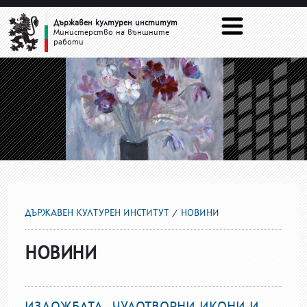
НОВИНИ
Държавен културен институт
Министерство на външните
работи
ДЪРЖАВЕН КУЛТУРЕН ИНСТИТУТ
НОВИНИ
НОВИНИ
ИЗЛОЖБАТА „ЧУДОТВОРНИ ИКОНИ И