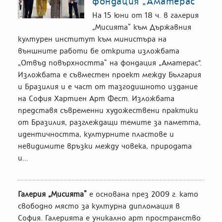
фондация „Аматерас"
На 15 юни от 18 ч. в галерия
„Мисията“ към Държавния
културен институт към министъра на
външните работи бе открита изложбата
„Отвъд повърхността“ на фондация „Аматерас".
Изложбата е съвместен проект между България
и Бразилия и е част от тазгодишното издание
на София Хартиен Арт Фест. Изложбата
представя съвременни художествени практики
от Бразилия, разглеждащи темите за паметта,
идентичността, културните пластове и
невидимите връзки между човека, природата
и...
Галерия „Мисията”
е основана през 2009 г. като
свободно място за културна дипломация в
София. Галерията е уникално арт пространство