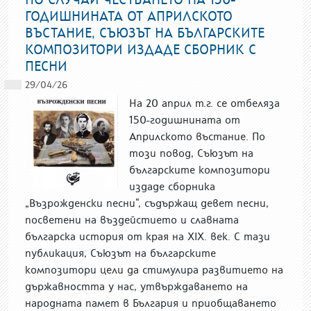
ГОДИШНИНАТА ОТ АПРИЛСКОТО
ВЪСТАНИЕ, СЪЮЗЪТ НА БЪЛГАРСКИТЕ
КОМПОЗИТОРИ ИЗДАДЕ СБОРНИК С
ПЕСНИ
29/04/26
На 20 април т.г. се отбеляза
150-годишнината от
Априлското въстание. По
този повод, Съюзът на
българските композитори
издаде сборника
„Възрожденски песни“, съдържащ девет песни,
посветени на въздейстието и славната
българска история от края на XIX. век. С тази
публикация, Съюзът на българските
композитори цели да стимулира развитието на
държавността у нас, утвърждаването на
народната памет в България и приобщаването