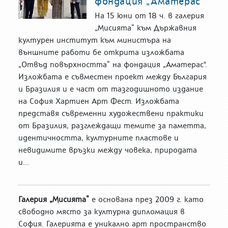
фондация „Аматерас"
На 15 юни от 18 ч. в галерия
„Мисията“ към Държавния
културен институт към министъра на
външните работи бе открита изложбата
„Отвъд повърхността“ на фондация „Аматерас".
Изложбата е съвместен проект между България
и Бразилия и е част от тазгодишното издание
на София Хартиен Арт Фест. Изложбата
представя съвременни художествени практики
от Бразилия, разглеждащи темите за паметта,
идентичността, културните пластове и
невидимите връзки между човека, природата
и...
Галерия „Мисията”
е основана през 2009 г. като
свободно място за културна дипломация в
София. Галерията е уникално арт пространство