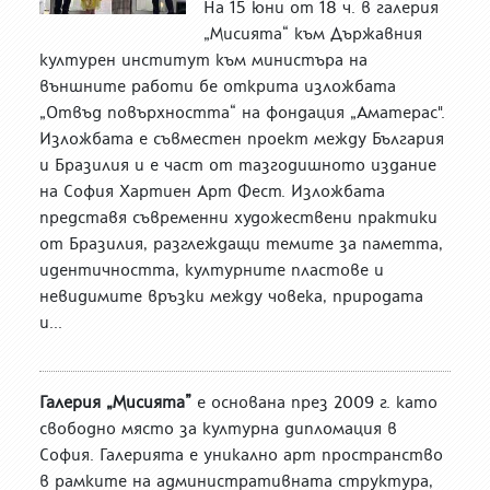
На 15 юни от 18 ч. в галерия
„Мисията“ към Държавния
културен институт към министъра на
външните работи бе открита изложбата
„Отвъд повърхността“ на фондация „Аматерас".
Изложбата е съвместен проект между България
и Бразилия и е част от тазгодишното издание
на София Хартиен Арт Фест. Изложбата
представя съвременни художествени практики
от Бразилия, разглеждащи темите за паметта,
идентичността, културните пластове и
невидимите връзки между човека, природата
и...
Галерия „Мисията”
е основана през 2009 г. като
свободно място за културна дипломация в
София. Галерията е уникално арт пространство
в рамките на административната структура,