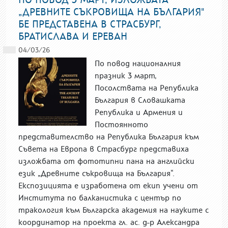
„ДРЕВНИТЕ СЪКРОВИЩА НА БЪЛГАРИЯ"
БЕ ПРЕДСТАВЕНА В СТРАСБУРГ,
БРАТИСЛАВА И ЕРЕВАН
04/03/26
По повод националния
празник 3 март,
Посолствата на Република
България в Словашката
Република и Армения и
Постоянното
представителство на Република България към
Съвета на Европа в Страсбург представиха
изложбата от фототипни пана на английски
език „Древните съкровища на България“.
Експозицията е изработена от екип учени от
Института по балканистика с център по
тракология към Българска академия на науките с
координатор на проекта гл. ас. д-р Александра