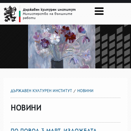
НОВИНИ
Държавен културен институт
Министерство на външните
работи
ДЪРЖАВЕН КУЛТУРЕН ИНСТИТУТ
НОВИНИ
НОВИНИ
ПО ПОВОД 3 МАРТ, ИЗЛОЖБАТА