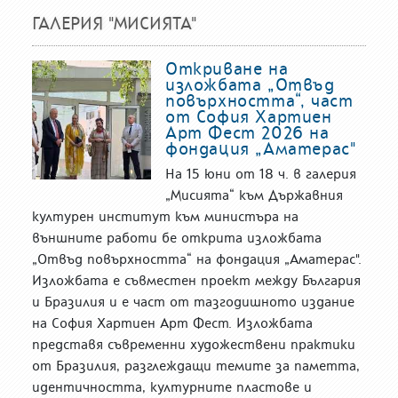
ГАЛЕРИЯ "МИСИЯТА"
Откриване на
изложбата „Отвъд
повърхността“, част
от София Хартиен
Арт Фест 2026 на
фондация „Аматерас"
На 15 юни от 18 ч. в галерия
„Мисията“ към Държавния
културен институт към министъра на
външните работи бе открита изложбата
„Отвъд повърхността“ на фондация „Аматерас".
Изложбата е съвместен проект между България
и Бразилия и е част от тазгодишното издание
на София Хартиен Арт Фест. Изложбата
представя съвременни художествени практики
от Бразилия, разглеждащи темите за паметта,
идентичността, културните пластове и