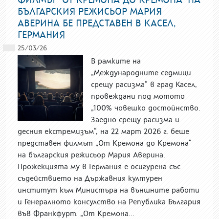
БЪЛГАРСКИЯ РЕЖИСЬОР МАРИЯ
АВЕРИНА БЕ ПРЕДСТАВЕН В КАСЕЛ,
ГЕРМАНИЯ
25/03/26
В рамките на
„Международните седмици
срещу расизма“ в град Касел,
провеждани под мотото
„100% човешко достойнство.
Заедно срещу расизма и
десния екстремизъм“, на 22 март 2026 г. беше
представен филмът „От Кремона до Кремона“
на българския режисьор Мария Аверина.
Прожекцията му в Германия е осигурена със
съдействието на Държавния културен
институт към Министъра на външните работи
и Генералното консулство на Република България
във Франкфурт. „От Кремона...