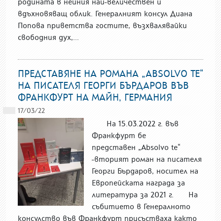
родината в нейния най-величествен и
вдъхновяващ облик. Генералният консул Диана
Попова приветства гостите, възхвалявайки
свободния дух,...
ПРЕДСТАВЯНЕ НА РОМАНА „ABSOLVO TE“
НА ПИСАТЕЛЯ ГЕОРГИ БЪРДАРОВ ВЪВ
ФРАНКФУРТ НА МАЙН, ГЕРМАНИЯ
17/03/22
На 15.03.2022 г. във
Франкфурт бе
представен „Absolvo te“
-вторият роман на писателя
Георги Бърдаров, носител на
Европейската награда за
литература за 2021 г. На
събитието в Генералното
консулство във Франкфурт присъстваха както