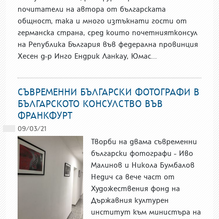
почитатели на автора от българската
общност, така и много изтъкнати гости от
германска страна, сред които почетниятконсул
на Република България във федерална провинция
Хесен д-р Инго Ендрик Ланкау, Юмас...
СЪВРЕМЕННИ БЪЛГАРСКИ ФОТОГРАФИ В
БЪЛГАРСКОТО КОНСУЛСТВО ВЪВ
ФРАНКФУРТ
09/03/21
Творби на двама съвременни
български фотографи - Иво
Малинов и Никола Бумбалов
Недич са вече част от
Художествения фонд на
Държавния културен
институт към министъра на