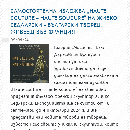
САМОСТОЯТЕЛНА ИЗЛОЖБА „HAUTE
COUTURE – HAUTE SOUDURE“ НА ЖИВКО
СЕДЛАРСКИ - БЪЛГАРСКИ ТВОРЕЦ,
ЖИВЕЕЩ ВЪВ ФРАНЦИЯ
09/09/24
Галерия „Мисията“ към
Държавния културен
институт има
удоволствието да бъде
домакин на дългоочакваната
самостоятелна изложба
„Haute couture – Haute soudure“ на световно
признатия българо-френски скулптор Живко
Седларски. Експозицията ще се състои от 16
септември до 4 октомври 2024 г. и ще
представи най-новите творби на твореца,
известен със своите уникални скулптури, които