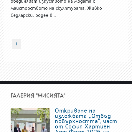
обединяват изкуството на модата с
майсторството на скулптурата. Живко
Седларски, роден в...
1
ГАЛЕРИЯ "МИСИЯТА"
Откриване на
изложбата „Отвъд
повърхността“, част
от София Хартиен
Арт Фест 2026 на