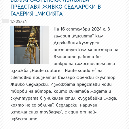
ПРЕДСТАВЯ ЖИВКО СЕДЛАРСКИ В
ГАЛЕРИЯ „МИСИЯТА“
17/09/24
На 16 септември 2024 г. в
галерия „Мисията“ към
Държавния културен
институт към министъра на
външните работи бе
открита самостоятелната
изложба „Haute couture – Haute soudure“ на
световно признатия българо-френски скулптор
Живко Седларски. Изложбата представи нови
творби на автора, който съчетава модата и
скулптурата в уникален стил, създавайки „мода,
която не се облича“. Седларски, наричан
„стоманения трубадур“, е един от най-
известните...