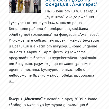
фондация „Аматерас"
На 15 юни от 18 ч. в галерия
„Мисията“ към Държавния
културен институт към министъра на
външните работи бе открита изложбата
„Отвъд повърхността“ на фондация „Аматерас".
Изложбата е съвместен проект между България
и Бразилия и е част от тазгодишното издание
на София Хартиен Арт Фест. Изложбата
представя съвременни художествени практики
от Бразилия, разглеждащи темите за паметта,
идентичността, културните пластове и
невидимите връзки между човека, природата
и...
Галерия „Мисията”
е основана през 2009 г. като
свободно място за културна дипломация в