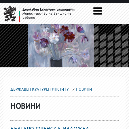
НОВИНИ
Държавен културен институт
Министерство на външните
работи
ДЪРЖАВЕН КУЛТУРЕН ИНСТИТУТ
НОВИНИ
НОВИНИ
БЪЛГАРО-ФРЕНСКА ИЗЛОЖБА