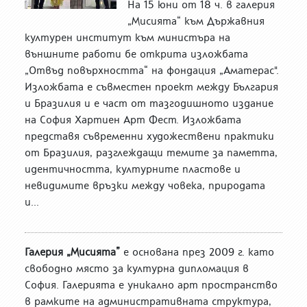
На 15 юни от 18 ч. в галерия
„Мисията“ към Държавния
културен институт към министъра на
външните работи бе открита изложбата
„Отвъд повърхността“ на фондация „Аматерас".
Изложбата е съвместен проект между България
и Бразилия и е част от тазгодишното издание
на София Хартиен Арт Фест. Изложбата
представя съвременни художествени практики
от Бразилия, разглеждащи темите за паметта,
идентичността, културните пластове и
невидимите връзки между човека, природата
и...
Галерия „Мисията”
е основана през 2009 г. като
свободно място за културна дипломация в
София. Галерията е уникално арт пространство
в рамките на административната структура,