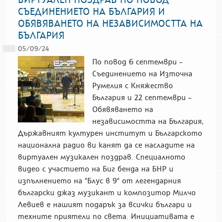
СЪЕДИНЕНИЕТО НА БЪЛГАРИЯ И
ОБЯВЯВАНЕТО НА НЕЗАВИСИМОСТТА НА
БЪЛГАРИЯ
05/09/24
По повод 6 септември –
Съединението на Източна
Румелия с Княжество
България и 22 септември –
Обявяването на
независимостта на България,
Държавният културен институт и Българското
национална радио ви канят да се насладите на
виртуален музикален поздрав. Специалното
видео с участието на Биг бенда на БНР и
изпълнението на "Блус в 9" от легендарния
български джаз музикант и композитор Милчо
Левиев е нашият подарък за всички българи и
техните приятели по света. Инициативата е