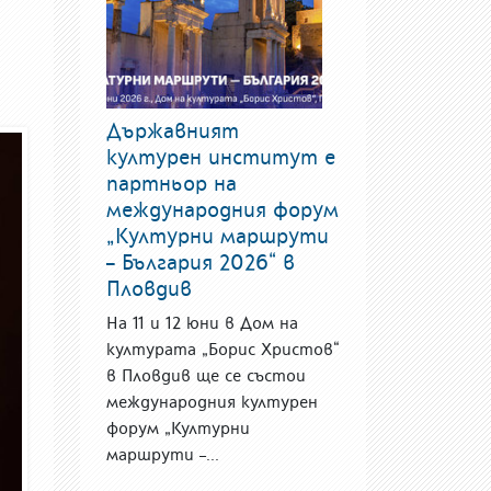
Държавният
културен институт е
партньор на
международния форум
„Културни маршрути
– България 2026“ в
Пловдив
На 11 и 12 юни в Дом на
културата „Борис Христов“
в Пловдив ще се състои
международния културен
форум „Културни
маршрути –...