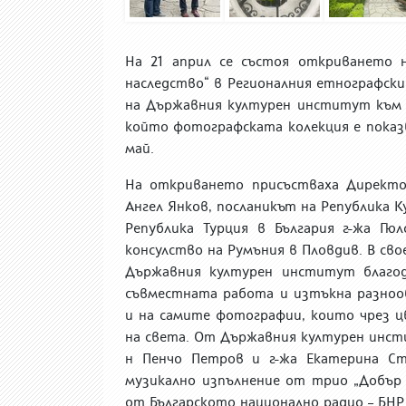
На 21 април
се състоя откриването н
наследство“ в Регионал
ния
етнографски 
на Държавния културен институт към
който фотографската колекция е
показ
май.
На откриването присъстваха Директор
Ангел Янков, посланикът на Република К
Република Турция в България г-жа Г
консулство на Румъния в Пловдив. В сво
Държавния културен институт благод
съвместната работа и изтъкна разноо
и на самите фотографии, които чрез 
на света. От Държавния културен инсти
н Пенчо Петров и г-жа Екатерина Ст
музикално изпълнение от трио „Добър 
от Българското национално радио – БН