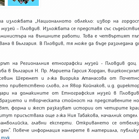
а изложбата „Националното облекло: извор на гордос
музей – Пловдив. Изложбата се представя със съдействи
 министъра на външните работи. Това
е
четвъртият път
вана
в България. В Пловдив, тя може да бъде разгледана д
ът на Регионалния етнографски музей - Пловдив доц. 
уба в България Н. Пр. Мариета Гарсия Хордан, вицеконсулъ
юлсевим Шеремет и г-жа Виорика Атанасова от Почетн
ето приветствено слово, г-н Явор Койнаков, и.д. директо
ари на домакините от Етнографския музей в Пловдив
бразието и творческата стойност на представените но
цвят, форма и жест разказват истории от четирите кра
тут присъстваха още г-жа Ния Табакова, началник отдел 
амболийска, главни експерти. Откриването се отбеляз
ден“.
Повече информация намерете в материала, публику
Р
тук
.