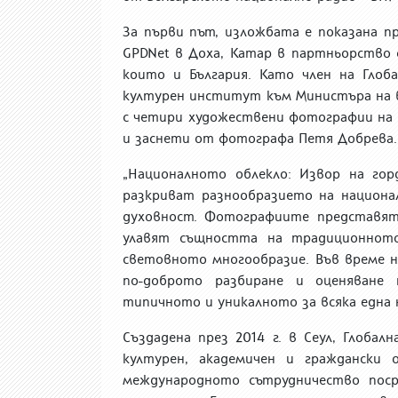
За първи път, изложбата е показана
пр
GPDNet
в Доха, Катар в партньорство 
които и България. Като член на Гло
културен институт към Министъра на 
с четири художествени фотографии на 
и заснети от
фотографа
Петя Добрева.
„
Националното облекло: Извор на го
разкриват разнообразието на национ
духовност.
Фотографиите
представят
улавят същността на традиционното
световното многообразие. Във време 
по-доброто разбиране и оценяване
типичното и уникалното за всяка една 
Създадена през 2014 г. в Сеул,
Глобал
културен, академичен и граждански 
международното сътрудничество
поср