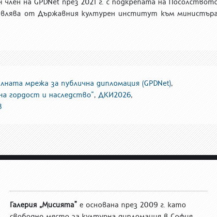
н член на GPDNet
п
рез
2021 г. с подкрепата на Посолствот
авлява от Държавния културен институт към министъра
алната мрежа за публична дипломация (GPDNet)
,
на гордост и наследство“
,
ДКИ2026
,
в
Галерия „Мисията”
е основана през 2009 г. като
свободно място за културна дипломация в София.