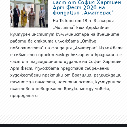
част от София Хартиен
Арт Фест 2026 на
фондация „Аматерас"
На 15 юни от 18 ч. в галерия
„Мисията“ към Държавния
културен институт към министъра на външните
работи бе открита изложбата „Отвъд
повърхността“ на фондация „Аматерас". Изложбата
е съвместен проект между България и Бразилия и е
част от тазгодишното издание на София Хартиен
Арт Фест. Изложбата представя съвременни
художествени практики от Бразилия, разглеждащи
темите за паметта, идентичността, културните
пластове и невидимите връзки между човека,
природата и...