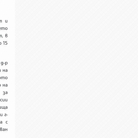
т и
ето
, в
о 15
д-р
т на
ото
р на
 за
сии
ища
и г-
а с
ван