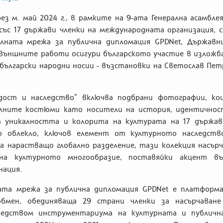
ез м. май 2024 г., в рамките на 9-ата Генерална асамбле
със 17 държави членки на международната организация, с
балната мрежа за публична дипломация
GPDNet,
Държавн
външните работи осигури българското участие в изложб
български народни носии -
в
ъзстановки
на Светослав Пет
рдост и наследство“
включва подбрани фотографии, ко
алните костюми като носители на история, идентичнос
 уникалността и колорита на
културата на 17 държав
 облекло, ключов елемент от културното наследств
на
нарастващо
глобално разделение,
тази колекция
насърч
 на културното многообразие,
поставяйки акцент въ
нация
.
ната мрежа за публична дипломация
GPDNet е платформа
обмен, обединяваща 29 страни членки за насърчаване
едством инструментариума на културната и публичн