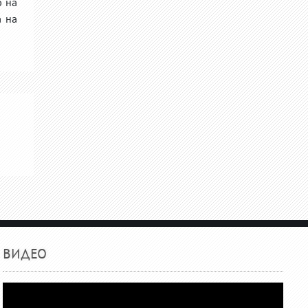
о на
 на
ВИДЕО