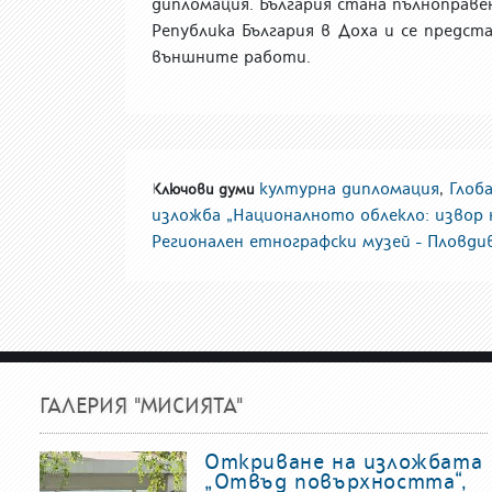
дипломация. България
стана
пълноправе
Република България в Доха
и се предст
външните работи.
културна дипломация
,
Глоб
Ключови думи
изложба „Националното облекло: извор 
Регионален етнографски музей - Пловди
ГАЛЕРИЯ "МИСИЯТА"
Откриване на изложбата
„Отвъд повърхността“,