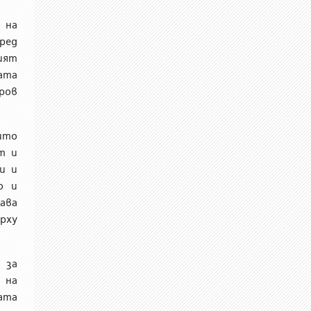
я на
ред
ият
ата
ров
ито
т и
и и
о и
ава
рху
 за
 на
ата