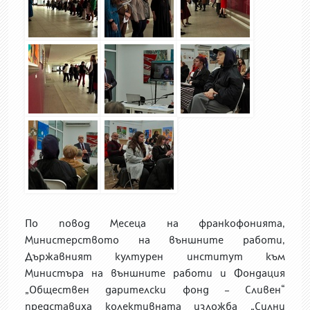
По повод Месеца на франкофонията,
Министерството на външните работи,
Държавният културен институт към
Министъра на външните работи и Фондация
„Обществен дарителски фонд – Сливен“
представиха колективната изложба „Силни