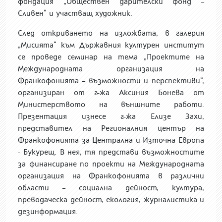
фондация „Обществен дарителски фонд –
Сливен“ и участващ художник.
След откриването на изложбата, в галерия
„Мисията“ към Държавния културен институт
се проведе семинар на тема „Проектите на
Международната организация на
Франкофонията – възможности и перспективи“,
организиран от г-жа Аксиния Бонева от
Министерството на външните работи.
Презентация изнесе г-жа Елизе Захи,
представител на Регионалния център на
Франкофонията за Централна и Източна Европа
- Букурещ. В нея, тя представи възможностите
за финансиране по проекти на Международната
организация на Франкофонията в различни
области – социална дейност, култура,
преводаческа дейност, екология, журналистика и
дезинформация.