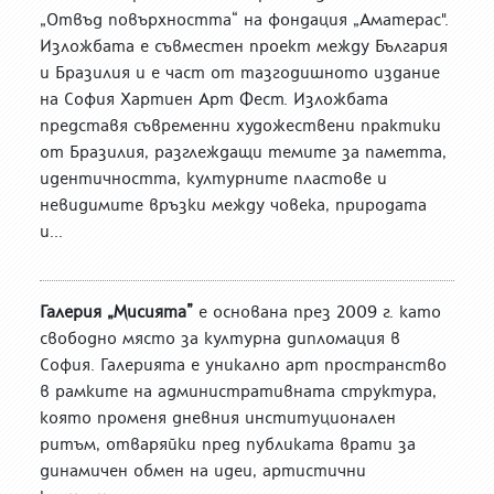
„Отвъд повърхността“ на фондация „Аматерас".
Изложбата е съвместен проект между България
и Бразилия и е част от тазгодишното издание
на София Хартиен Арт Фест. Изложбата
представя съвременни художествени практики
от Бразилия, разглеждащи темите за паметта,
идентичността, културните пластове и
невидимите връзки между човека, природата
и...
Галерия „Мисията”
е основана през 2009 г. като
свободно място за културна дипломация в
София. Галерията е уникално арт пространство
в рамките на административната структура,
която променя дневния институционален
ритъм, отваряйки пред публиката врати за
динамичен обмен на идеи, артистични