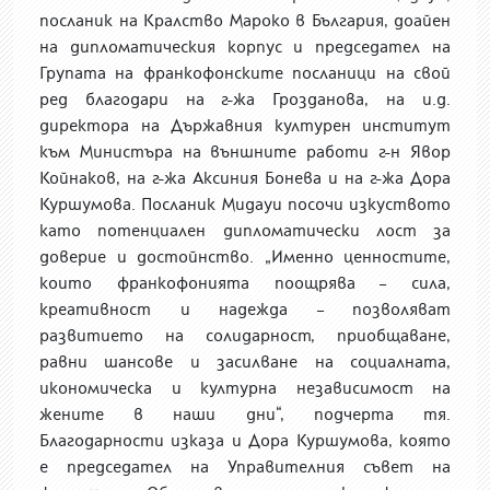
посланик на Кралство Мароко в България, доайен
на дипломатическия корпус и председател на
Групата на франкофонските посланици на свой
ред благодари на г-жа Грозданова, на и.д.
директора на Държавния културен институт
към Министъра на външните работи г-н Явор
Койнаков, на г-жа Аксиния Бонева и на г-жа Дора
Куршумова. Посланик Мидауи посочи изкуството
като потенциален дипломатически лост за
доверие и достойнство. „Именно ценностите,
които франкофонията поощрява – сила,
креативност и надежда – позволяват
развитието на солидарност, приобщаване,
равни шансове и засилване на социалната,
икономическа и културна независимост на
жените в наши дни“, подчерта тя.
Благодарности изказа и Дора Куршумова, която
е председател на Управителния съвет на