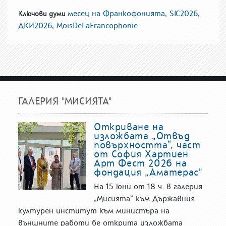
месец на Франкофонията
,
SIC2026
,
Ключови думи
ДКИ2026
,
MoisDeLaFrancophonie
ГАЛЕРИЯ "МИСИЯТА"
Откриване на
изложбата „Отвъд
повърхността“, част
от София Хартиен
Арт Фест 2026 на
фондация „Аматерас"
На 15 юни от 18 ч. в галерия
„Мисията“ към Държавния
културен институт към министъра на
външните работи бе открита изложбата