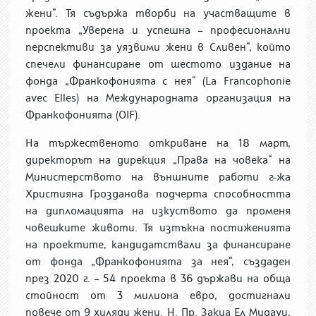
жени“. Тя съдържа творби на участващите в
проекта „Уверена и успешна – професионални
перспективи за уязвими жени в Сливен“, който
спечели финансиране от шестото издание на
фонда „Франкофонията с нея“ (
La Francophonie
avec Elles)
на Международната организация на
Франкофонията (
OIF).
На тържественото откриване на 18 март,
директорът на дирекция „Права на човека“ на
Министерството на външните работи г-жа
Християна Грозданова подчерта способността
на дипломацията на изкуството да променя
човешките животи. Тя изтъкна постиженията
на проектите, кандидатствали за финансиране
от фонда „Франкофонията за нея“, създаден
през 2020 г. – 54 проекта в 36 държави на обща
стойност от 3 милиона евро, достигнали
повече от 9 хиляди жени. Н. Пр. Закиа Ел Мидауи,