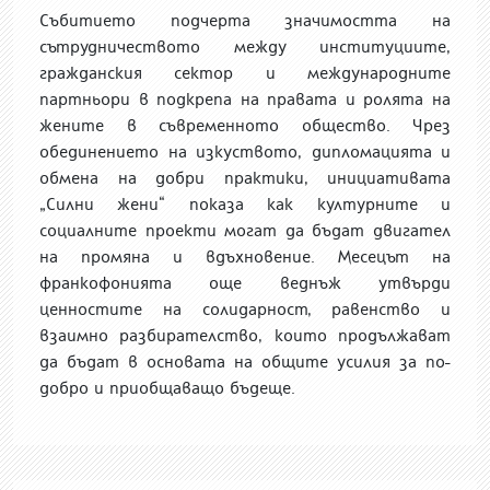
Събитието подчерта значимостта на
сътрудничеството между институциите,
гражданския сектор и международните
партньори в подкрепа на правата и ролята на
жените в съвременното общество. Чрез
обединението на изкуството, дипломацията и
обмена на добри практики, инициативата
„Силни жени“ показа как културните и
социалните проекти могат да бъдат двигател
на промяна и вдъхновение. Месецът на
франкофонията още веднъж утвърди
ценностите на солидарност, равенство и
взаимно разбирателство, които продължават
да бъдат в основата на общите усилия за по-
добро и приобщаващо бъдеще.