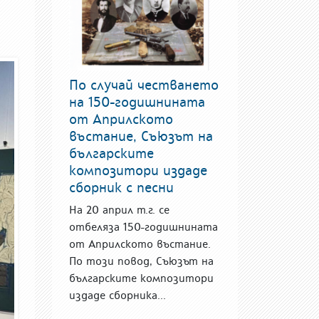
По случай честването
на 150-годишнината
от Априлското
въстание, Съюзът на
българските
композитори издаде
сборник с песни
На 20 април т.г. се
отбеляза 150-годишнината
от Априлското въстание.
По този повод, Съюзът на
българските композитори
издаде сборника...