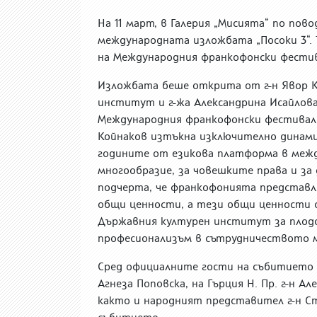
На 11 март, в Галерия „Мисията“ по по
международната изложбата „Посоки 3“.
на Международния франкофонски фестивал
Изложбата беше открита от г-н Явор К
институт и г-жа Александрина Исайлова
Международния франкофонски фестивал „
Койнаков изтъкна изключително динами
годините от езикова платформа в межд
многообразие, за човешките права и за
подчерта, че франкофонията представля
общи ценности, а тези общи ценности с
Държавния културен институт за плод
професионализъм в сътрудничеството 
Сред официалните гости на събитието б
Агнеза Поповска, на Гърция Н. Пр. г-н 
както и народният представител г-н Ст