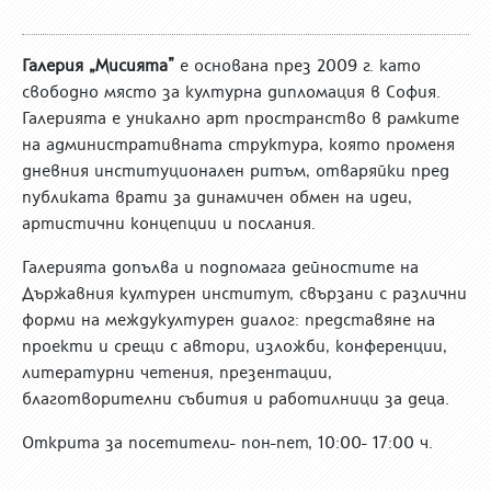
Галерия „Мисията”
е основана през 2009 г. като
свободно място за културна дипломация в София.
Галерията е уникално арт пространство в рамките
на административната структура, която променя
дневния институционален ритъм, отваряйки пред
публиката врати за динамичен обмен на идеи,
артистични концепции и послания.
Галерията допълва и подпомага дейностите на
Държавния културен институт, свързани с различни
форми на междукултурен диалог: представяне на
проекти и срещи с автори, изложби, конференции,
литературни четения, презентации,
благотворителни събития и работилници за деца.
Открита за посетители- пон-пет, 10:00- 17:00 ч.