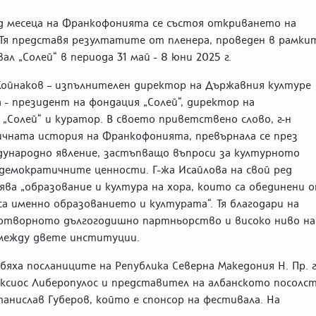
вод месеца на Франкофонията се състоя откриването на
 Тя представя резултатите от пленера, проведен в рамки
 „Солей“ в периода 31 май - 8 юни 2025 г.
ойнаков – изпълнителен директор на Държавния културе
 - президент на фондация „Солей“, директор на
Солей“ и куратор. В своето приветствено слово, г-н
чната история на Франкофонията, превърнала се през
ународно явление, застъпващо въпроси за културното
 демократичните ценности. Г-жа Исайлова на свой ред
ва „образование и култура на хора, които са обединени 
а именно образованието и културата“. Тя благодари на
отворното дългогодишно партньорство и високо ниво на
между двете институции.
яха посланиците на Република Северна Македония Н. Пр. 
Алексиос Либеропулос и представител на албанското посолс
анислав Губеров, който е спонсор на фестивала. На