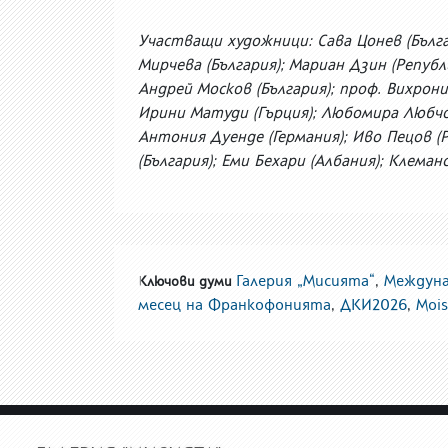
Участващи художници: Сава Цонев (Бълга
Мирчева (България); Мариан Дзин (Републ
Андрей Москов (България); проф. Вихрони
Ирини Матуди (Гърция); Любомира Любчов
Антония Дуенде (Германия); Иво Пецов (
(България); Еми Бехари (Албания); Клеман
Галерия „Мисията“
,
Междуна
Ключови думи
месец на Франкофонията
,
ДКИ2026
,
Moi