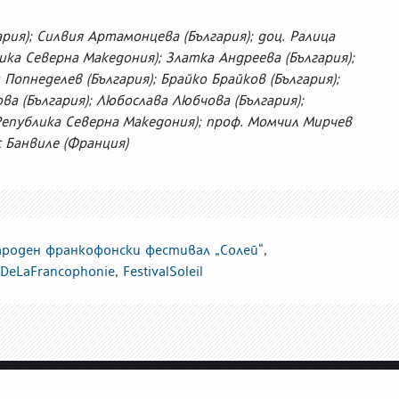
рия); Силвия Артамонцева (България); доц. Ралица
ика Северна Македония); Златка Андреева (България);
 Попнеделев (България); Брайко Брайков (България);
а (България); Любослава Любчова (България);
Република Северна Македония); проф. Момчил Мирчев
с Банвиле (Франция)
роден франкофонски фестивал „Солей“
,
sDeLaFrancophonie
,
FestivalSoleil