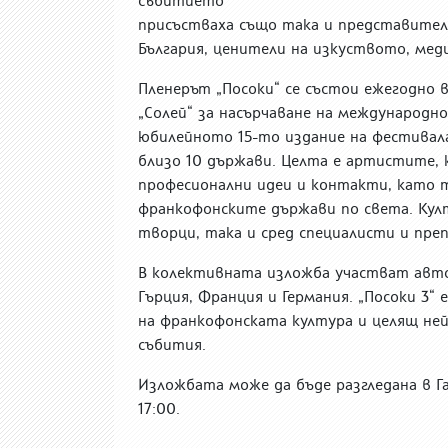
събитието
присъстваха също така и представите
България, ценители на изкуството, меди
Пленерът „Посоки“ се състои ежегодно 
„Солей“ за насърчаване на международн
юбилейното 15-то издание на фестивала
близо 10 държави. Целта е артистите,
професионални идеи и контакти, като 
франкофонските държави по света. Кул
творци, така и сред специалисти и пре
В колективната изложба участват автор
Гърция, Франция и Германия. „Посоки 3“
на франкофонската култура и целящ н
събития.
Изложбата може да бъде разгледана в Г
17:00.