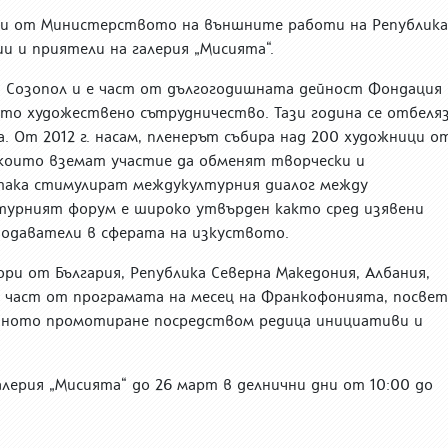
ли от Министерството на външните работи на Република
и и приятели на галерия „Мисията“.
в Созопол и е част от дългогодишната дейност Фондация
ото художествено сътрудничество. Тази година се отбеля
. От 2012 г. насам, пленерът събира над 200 художници о
 които вземат участие да обменят творчески и
така стимулират междукултурния диалог между
турният форум е широко утвърден както сред изявени
подаватели в сферата на изкуството.
и от България, Република Северна Македония, Албания,
 е част от програмата на месец на Франкофонията, посве
ейното промотиране посредством редица инициативи и
алерия „Мисията“ до 26 март в делнични дни от 10:00 до