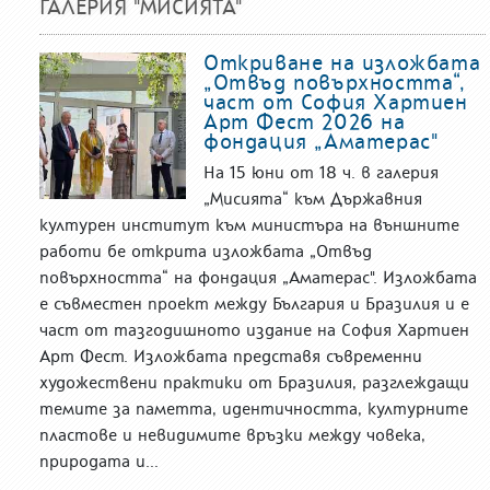
ГАЛЕРИЯ "МИСИЯТА"
Откриване на изложбата
„Отвъд повърхността“,
част от София Хартиен
Арт Фест 2026 на
фондация „Аматерас"
На 15 юни от 18 ч. в галерия
„Мисията“ към Държавния
културен институт към министъра на външните
работи бе открита изложбата „Отвъд
повърхността“ на фондация „Аматерас". Изложбата
е съвместен проект между България и Бразилия и е
част от тазгодишното издание на София Хартиен
Арт Фест. Изложбата представя съвременни
художествени практики от Бразилия, разглеждащи
темите за паметта, идентичността, културните
пластове и невидимите връзки между човека,
природата и...