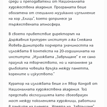
среди и преподаватели от Националната
художествена академия. Програмата беше
обогатена от специално музикално изпълнение
на хор „Елици“, което допринесе за
тържествената атмосфера.
В своето приветствие директорът на
Държавния културен институт г-жа Снежана
Йовева-Димитрова подчерта значимостта на
изложбата в контекста на 20-годишнината на
института: „Изложбата „Завръщане“ е не само
празник на творчеството, но и напомняне за
дълбоката човешка връзка между паметта,
корените и изкуството.“
Куратор на изложбата беше г-н Явор Кондов от
Националната художествена академия. Той
представи експозицията като своеобразен
мост между поколенията художници, работили
в рамките на пленера: „Идеята на „Завръщане“