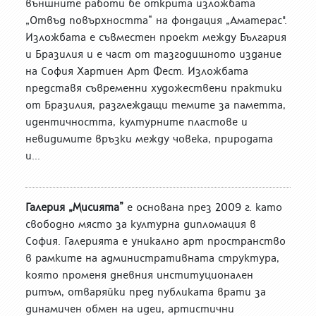
външните работи бе открита изложбата
„Отвъд повърхността“ на фондация „Аматерас".
Изложбата е съвместен проект между България
и Бразилия и е част от тазгодишното издание
на София Хартиен Арт Фест. Изложбата
представя съвременни художествени практики
от Бразилия, разглеждащи темите за паметта,
идентичността, културните пластове и
невидимите връзки между човека, природата
и...
Галерия „Мисията”
е основана през 2009 г. като
свободно място за културна дипломация в
София. Галерията е уникално арт пространство
в рамките на административната структура,
която променя дневния институционален
ритъм, отваряйки пред публиката врати за
динамичен обмен на идеи, артистични