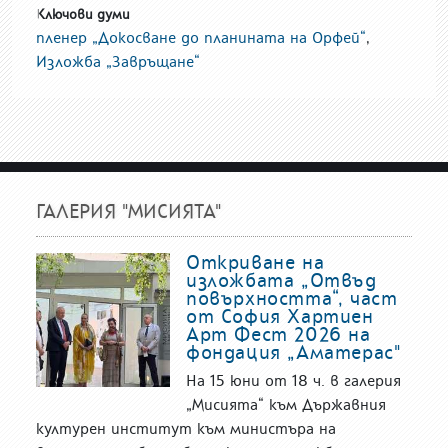
Ключови думи
пленер „Докосване до планината на Орфей“
,
Изложба „Завръщане“
ГАЛЕРИЯ "МИСИЯТА"
Откриване на
изложбата „Отвъд
повърхността“, част
от София Хартиен
Арт Фест 2026 на
фондация „Аматерас"
На 15 юни от 18 ч. в галерия
„Мисията“ към Държавния
културен институт към министъра на