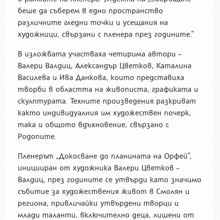
беше да съберем в едно пространство
различните гледни точки и усещания на
художници, свързани с пленера през годините.“
В изложбата участваха четирима автори –
Валери Валдиц, Александър Цветков, Каталина
Василева и Ива Данкова, които представиха
творби в областта на живописта, графиката и
скулптурата. Техните произведения разкриват
както индивидуалния им художествен почерк,
така и общото вдъхновение, свързано с
Родопите.
Пленерът „Докосване до планината на Орфей“,
иницииран от художника Валери Цветков –
Валдиц, през годините се утвърди като значимо
събитие за художествения живот в Смолян и
региона, привличайки утвърдени творци и
млади таланти, включително деца, лишени от