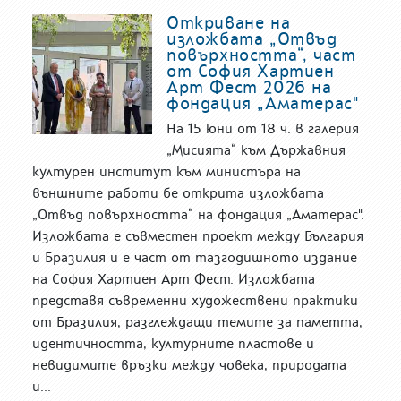
Откриване на
изложбата „Отвъд
повърхността“, част
от София Хартиен
Арт Фест 2026 на
фондация „Аматерас"
На 15 юни от 18 ч. в галерия
„Мисията“ към Държавния
културен институт към министъра на
външните работи бе открита изложбата
„Отвъд повърхността“ на фондация „Аматерас".
Изложбата е съвместен проект между България
и Бразилия и е част от тазгодишното издание
на София Хартиен Арт Фест. Изложбата
представя съвременни художествени практики
от Бразилия, разглеждащи темите за паметта,
идентичността, културните пластове и
невидимите връзки между човека, природата
и...