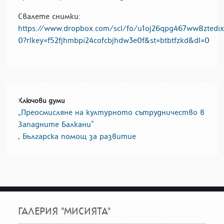
Свалете снимки:
https://www.dropbox.com/scl/fo/u1oj26qpg467ww8ztedix
0?rlkey=f52fjhmbpi24cofcbjhdw3e0f&st=btbtfzkd&dl=0
Ключови думи
„Преосмисляне на културното сътрудничество в
Западните Балкани“
,
Българска помощ за развитие
ГАЛЕРИЯ "МИСИЯТА"