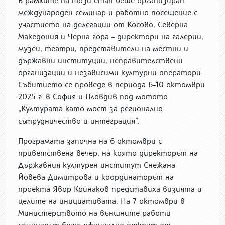
В рамките на този етап беше организиран
международен семинар и работно посещение с
участието на делегации от Косово, Северна
Македония и Черна гора – директори на галерии,
музеи, театри, представители на местни и
държавни институции, неправителствени
организации и независими културни оператори.
Събитието се проведе в периода 6–10 октомври
2025 г. в София и Пловдив под мотото
„Културата като мост за регионално
сътрудничество и интеграция“.
Програмата започна на 6 октомври с
приветствена вечер, на която директорът на
Държавния културен институт Снежана
Йовева-Димитрова и координаторът на
проекта Явор Койнаков представиха визията и
целите на инициативата. На 7 октомври в
Министерството на външните работи