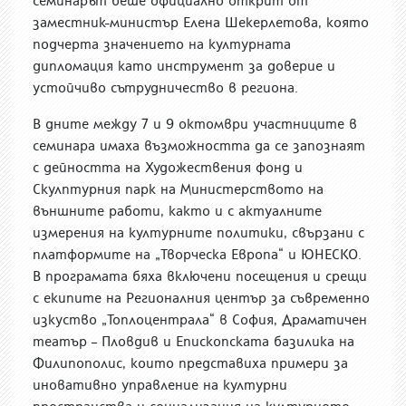
семинарът беше официално открит от
заместник-министър Елена Шекерлетова, която
подчерта значението на културната
дипломация като инструмент за доверие и
устойчиво сътрудничество в региона.
В дните между 7 и 9 октомври участниците в
семинара имаха възможността да се запознаят
с дейността на Художествения фонд и
Скулптурния парк на Министерството на
външните работи, както и с актуалните
измерения на културните политики, свързани с
платформите на „Творческа Европа“ и ЮНЕСКО.
В програмата бяха включени посещения и срещи
с екипите на Регионалния център за съвременно
изкуство „Топлоцентрала“ в София, Драматичен
театър – Пловдив и Епископската базилика на
Филипополис, които представиха примери за
иновативно управление на културни