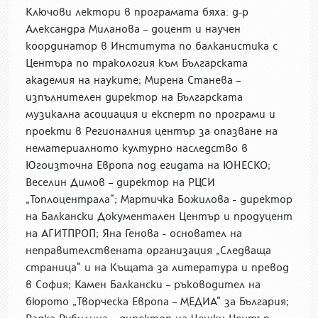
Ключови лектори в програмата бяха: д-р
Александра Миланова – доцент и научен
координатор в Института по балканистика с
Центъра по тракология към Българската
академия на науките; Мирена Станева –
изпълнителен директор на Българската
музикална асоциация и експерт по програми и
проекти в Регионалния център за опазване на
нематериалното културно наследство в
Югоизточна Европа под егидата на ЮНЕСКО;
Веселин Димов – директор на РЦСИ
„Топлоцентрала“; Мартичка Божилова - директор
на Балкански Документален Център и продуцент
на АГИТПРОП; Яна Генова - основател на
неправителствената организация „Следваща
страница“ и на Къщата за литература и превод
в София; Камен Балкански – ръководител на
бюрото „Творческа Европа – МЕДИА“ за България;