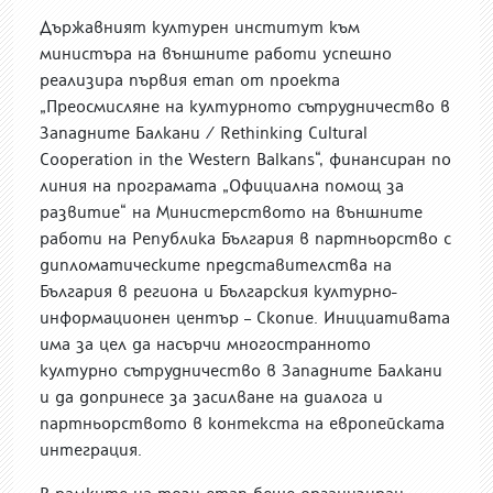
Държавният културен институт към
министъра на външните работи успешно
реализира първия етап от проекта
„Преосмисляне на културното сътрудничество в
Западните Балкани / Rethinking Cultural
Cooperation in the Western Balkans“, финансиран по
линия на програмата „Официална помощ за
развитие“ на Министерството на външните
работи на Република България в партньорство с
дипломатическите представителства на
България в региона и Българския културно-
информационен център – Скопие. Инициативата
има за цел да насърчи многостранното
културно сътрудничество в Западните Балкани
и да допринесе за засилване на диалога и
партньорството в контекста на европейската
интеграция.