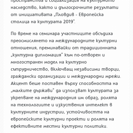
пространства и социализация на културното
наследство, както и дългосрочните резултати
от инициативата „Пловдив - Европейска
столица на културата 2019“.
По време на семинара участниците обсъдиха
преосмислянето на международните културни
отношения, преминавайки от традиционната
„културна дипломация“ към по-отворен и
многостранен модел на културно
сътрудничество, включващ независими творци,
граждански организации и международни мрежи.
Акцент беше поставен върху способността на
„малките държави“ да използват културата за
укрепване на международния им образ, ролята
на технологиите и изкуствения интелект в
културните индустрии, устойчивостта на
европейските културни проекти и ролята на
ефективните местни културни политики.