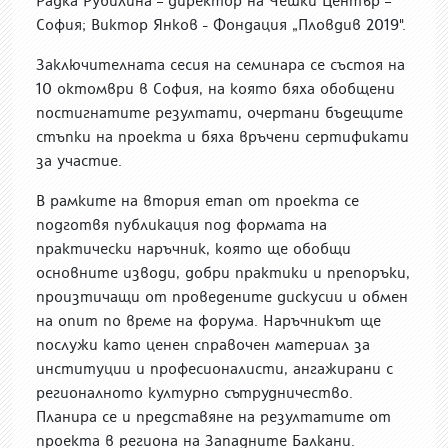
Радка Рубилина – директор на Чешки Център –
София; Виктор Янков - Фондация „Пловдив 2019".
Заключителната сесия на семинара се състоя на
10 октомври в София, на която бяха обобщени
постигнатите резултати, очертани бъдещите
стъпки на проекта и бяха връчени сертификати
за участие.
В рамките на втория етап от проекта се
подготвя публикация под формата на
практически наръчник, която ще обобщи
основните изводи, добри практики и препоръки,
произтичащи от проведените дискусии и обмен
на опит по време на форума. Наръчникът ще
послужи като ценен справочен материал за
институции и професионалисти, ангажирани с
регионалното културно сътрудничество.
Планира се и представяне на резултатите от
проекта в региона на Западните Балкани.