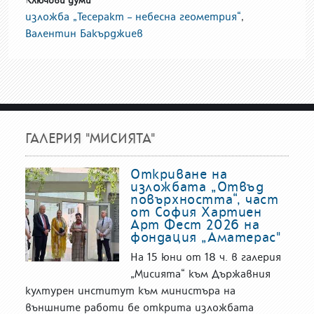
изложба „Тесеракт – небесна геометрия“
,
Валентин Бакърджиев
ГАЛЕРИЯ "МИСИЯТА"
Откриване на
изложбата „Отвъд
повърхността“, част
от София Хартиен
Арт Фест 2026 на
фондация „Аматерас"
На 15 юни от 18 ч. в галерия
„Мисията“ към Държавния
културен институт към министъра на
външните работи бе открита изложбата