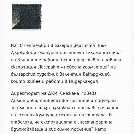
На 10 септември в галерия „Мисията“ към
Държавния културен институт към министъра
на външните работи беше представена новата
експозиция „Тесеракт – небесна геометрия“ на
българския художник Валентин Бакърджиев,
който живее и работи в Нидерландия.
Директорът на ДКИ, Снежана Йовева-
Димитрова, приветства гостите и подчерта,
че именно с тази изложба се поставя началото
на есенния културен сезон на института. Тя
отбеляза, че експозицията е „нестандартна,
вдъхновяваща и със силно послание“, като