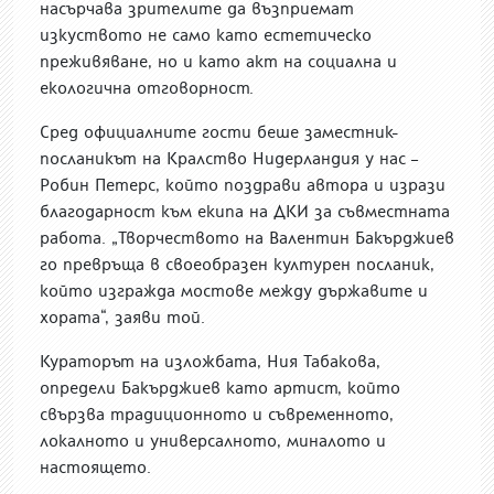
насърчава зрителите да възприемат
изкуството не само като естетическо
преживяване, но и като акт на социална и
екологична отговорност.
Сред официалните гости беше заместник-
посланикът на Кралство Нидерландия у нас –
Робин Петерс, който поздрави автора и изрази
благодарност към екипа на ДКИ за съвместната
работа. „Творчеството на Валентин Бакърджиев
го превръща в своеобразен културен посланик,
който изгражда мостове между държавите и
хората“, заяви той.
Кураторът на изложбата, Ния Табакова,
определи Бакърджиев като артист, който
свързва традиционното и съвременното,
локалното и универсалното, миналото и
настоящето.