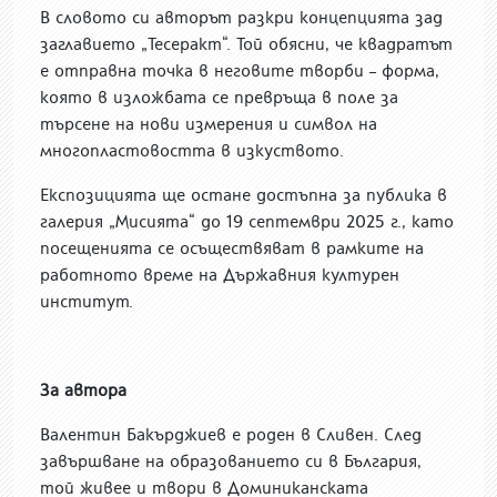
В словото си авторът разкри концепцията зад
заглавието „Тесеракт“. Той обясни, че квадратът
е отправна точка в неговите творби – форма,
която в изложбата се превръща в поле за
търсене на нови измерения и символ на
многопластовостта в изкуството.
Експозицията ще остане достъпна за публика в
галерия „Мисията“ до 19 септември 2025 г., като
посещенията се осъществяват в рамките на
работното време на Държавния културен
институт.
За автора
Валентин Бакърджиев е роден в Сливен. След
завършване на образованието си в България,
той живее и твори в Доминиканската