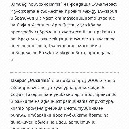
„Отвъд повърхността“ на фондация „Аматерас".
Изложбата е съвместен проект между България
и Бразилия и е част от тазгодишното издание
на София Хартиен Арт Фест. Изложбата
представя съвременни художествени практики
от Бразилия, разглеждащи темите за паметта,
идентичността, културните пластове и
невидимите връзки между човека, природата
и...
Галерия „Мисията”
е основана през 2009 г. като
свободно място за културна дипломация в
София. Галерията е уникално арт пространство
в рамките на административната структура,
която променя дневния институционален
ритъм, отваряйки пред публиката врати за
динамичен обмен на идеи, артистични
концепции и послания.