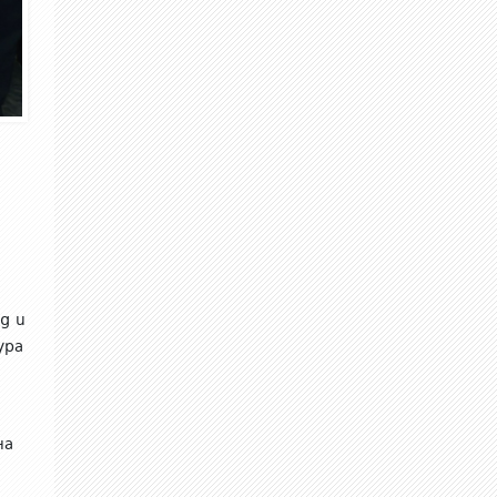
д и
ура
на