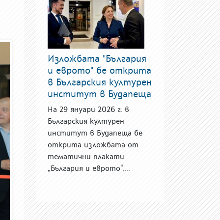
Изложбата "България
и еврото" бе открита
в Българския културен
институт в Будапеща
На 29 януари 2026 г. в
Българския културен
институт в Будапеща бе
открита изложбата от
тематични плакати
„България и еврото“,...