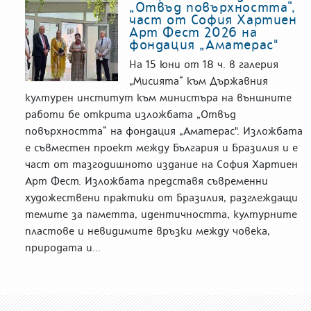
„Отвъд повърхността“,
част от София Хартиен
Арт Фест 2026 на
фондация „Аматерас"
На 15 юни от 18 ч. в галерия
„Мисията“ към Държавния
културен институт към министъра на външните
работи бе открита изложбата „Отвъд
повърхността“ на фондация „Аматерас". Изложбата
е съвместен проект между България и Бразилия и е
част от тазгодишното издание на София Хартиен
Арт Фест. Изложбата представя съвременни
художествени практики от Бразилия, разглеждащи
темите за паметта, идентичността, културните
пластове и невидимите връзки между човека,
природата и...