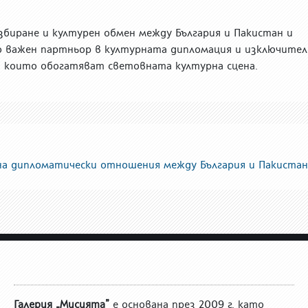
биране и културен обмен между България и Пакистан и
о важен партньор в културната дипломация и изключител
, които обогатяват световната културна сцена.
на дипломатически отношения между България и Пакистан
Галерия „Мисията”
е основана през 2009 г. като