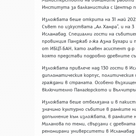
Института за балканистика с Център по
Изложбата беше открита на 31 май 2025
Съвет по изкуствата „Ал Хамра“, и на 3
Исламабад. Специални гости на събити
провинция Панджаб г-жа Азма Бухари и 
от ИБЦТ-БАН, като главен асистент д-р
която представи подробно древните съ
Изложбата привлече над 130 гости в Ис
дипломатическия корпус, политическия 
граждани в страната. Особено възхище
включително Панагюрското и Вълчитръ
Изложбата беше отбелязана и в пакист
значимо културно събитие в рамките н
допълнение към изложбата, в рамките н
Миланова по теми, свързани с древната 
реномирани университети в Исламабад 