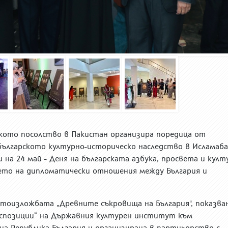
рското посолство в Пакистан организира поредица от
българското културно-историческо наследство в Исламаба
 на 24 май - Деня на българската азбука, просвета и култ
ето на дипломатически отношения между България и
тоизложбата „Древните съкровища на България", показва
спозиции“ на Държавния културен институт към
 Република България и организирана в партньорство с