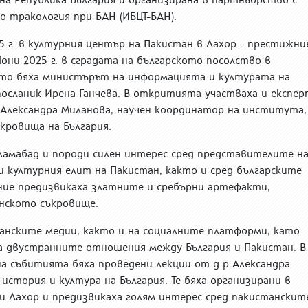
 тракология при БАН (ИБЦТ-БАН).
 г. в културния център на Пакистан в Лахор – престижни
 юни 2025 г. в сградата на българското посолство в
ето бяха министърът на информацията и културата на
посланик Ирена Ганчева. В откритията участваха и експе
 Александра Миланова, научен координатор на института,
кровища на България.
ламабад и породи силен интерес сред представителите н
и културния елит на Пакистан, както и сред българските
ние предизвикаха златните и сребърни артефакти,
нското съкровище.
анските медии, както и на социалните платформи, като
а двустранните отношения между България и Пакистан. В
а събитията бяха проведени лекции от д-р Александра
история и култура на България. Те бяха организирани в
и Лахор и предизвикаха голям интерес сред пакистанскит