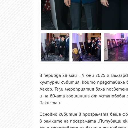
В периода 28 май – 4 юни 2025 г. Бълга
културни събития, които представиха 
Лахор. Тези мероприятия бяха посветени
и на 60-ата годишнина от установяван
Пакистан.
Основно събитие в програмата беше фо
в рамките на програмата „Пътуващи ек
Министерството на външните работи на