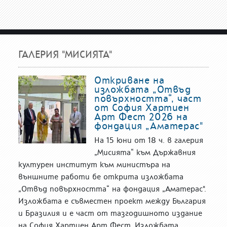
ГАЛЕРИЯ "МИСИЯТА"
Откриване на
изложбата „Отвъд
повърхността“, част
от София Хартиен
Арт Фест 2026 на
фондация „Аматерас"
На 15 юни от 18 ч. в галерия
„Мисията“ към Държавния
културен институт към министъра на
външните работи бе открита изложбата
„Отвъд повърхността“ на фондация „Аматерас".
Изложбата е съвместен проект между България
и Бразилия и е част от тазгодишното издание
на София Хартиен Арт Фест. Изложбата