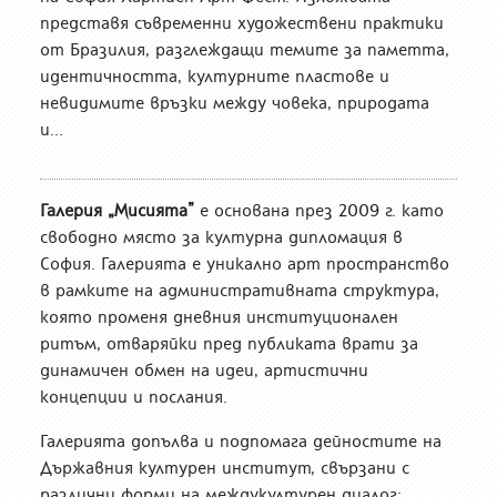
представя съвременни художествени практики
от Бразилия, разглеждащи темите за паметта,
идентичността, културните пластове и
невидимите връзки между човека, природата
и...
Галерия „Мисията”
е основана през 2009 г. като
свободно място за културна дипломация в
София. Галерията е уникално арт пространство
в рамките на административната структура,
която променя дневния институционален
ритъм, отваряйки пред публиката врати за
динамичен обмен на идеи, артистични
концепции и послания.
Галерията допълва и подпомага дейностите на
Държавния културен институт, свързани с
различни форми на междукултурен диалог: