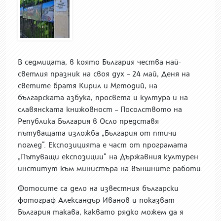
В седмицата, в която България чества най-
светлия празник на своя дух – 24 май, Деня на
светите братя Кирил и Методий, на
българската азбука, просвета и култура и на
славянската книжовност – Посолството на
Република България в Осло представя
пътуващата изложба „България от птичи
поглед“. Експозицията е част от програмата
„Пътуващи експозиции“ на Държавния културен
институт към министъра на външните работи.
Фотосите са дело на известния български
фотограф Александър Иванов и показват
България такава, каквато рядко можем да я