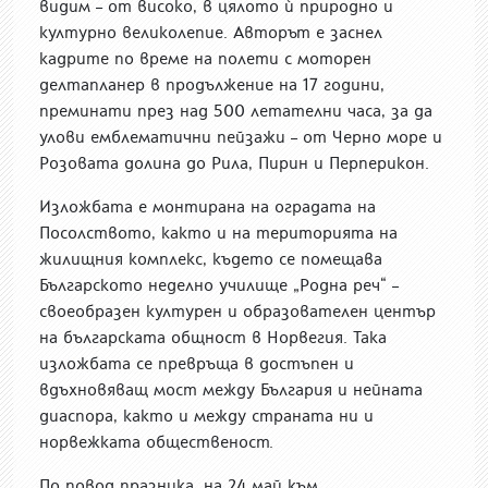
видим – от високо, в цялото ѝ природно и
културно великолепие. Авторът е заснел
кадрите по време на полети с моторен
делтапланер в продължение на 17 години,
преминати през над 500 летателни часа, за да
улови емблематични пейзажи – от Черно море и
Розовата долина до Рила, Пирин и Перперикон.
Изложбата е монтирана на оградата на
Посолството, както и на територията на
жилищния комплекс, където се помещава
Българското неделно училище „Родна реч“ –
своеобразен културен и образователен център
на българската общност в Норвегия. Така
изложбата се превръща в достъпен и
вдъхновяващ мост между България и нейната
диаспора, както и между страната ни и
норвежката общественост.
По повод празника, на 24 май към