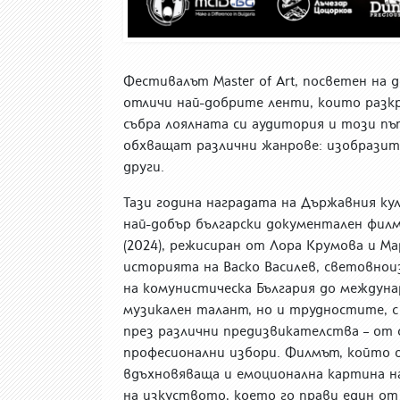
Фестивалът Master of Art, посветен на
отличи най-добрите ленти, които разк
събра лоялната си аудитория и този пъ
обхващат различни жанрове: изобразит
други.
Тази година наградата на Държавния к
най-добър български документален филм
(2024), режисиран от Лора Крумова и М
историята на Васко Василев, световнои
на комунистическа България до междуна
музикален талант, но и трудностите, с
през различни предизвикателства – от 
професионални избори. Филмът, който о
вдъхновяваща и емоционална картина н
на изкуството, което го прави един о