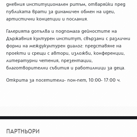
дневния институционален ритъм, отваряйки пред
публиката врати за динамичен обмен на идеи,
артистични концепции и послания.
Галерията допълва и подпомага дейностите на
Държавния културен институт, свързани с различни
форми на междукултурен диалог: представяне на
проекти и срещи с автори, изложби, конференции,
литературни четения, презентации,
благотворителни събития и работилници за деца.
Открита за посетители- пон-пет, 10:00- 17:00 ч.
ПАРТНЬОРИ