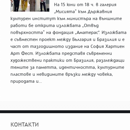
На 15 юни от 18 ч. в галерия
„Мисията“ към Държавния
културен институт към министъра на външните
работи бе открита изложбата „Отвъд
повърхността“ на фондация „Аматерас". Изложбата
е съвместен проект между България и Бразилия и е
част от тазгодишното издание на София Хартиен
Арт Фест. Изложбата представя съвременни
художествени практики от Бразилия, разглеждащи
темите за паметта, идентичността, културните
пластове и невидимите връзки между човека,
природата и...
КОНТАКТИ