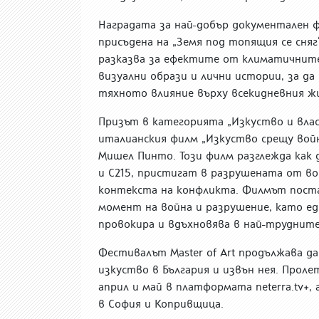
Наградата за най-добър документален фи
присъдена на „Земя под топящия се сняг
разказва за ефектите от климатичните
визуални образи и лични истории, за д
тяхното влияние върху всекидневния ж
Призът в категорията „Изкуство и влас
италианския филм „Изкуство срещу война
Мишел Пинто. Този филм разглежда как 
и C215, пристигат в разрушената от вой
контекста на конфликта. Филмът поста
момент на война и разрушение, като е
провокира и вдъхновява в най-труднит
Фестивалът Master of Art продължава д
изкуство в България и извън нея. Прол
април и май в платформата neterra.tv+,
в София и Копривщица.