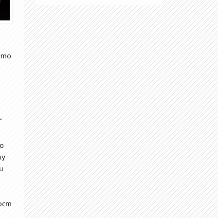
ето
“
о
му
и
ост