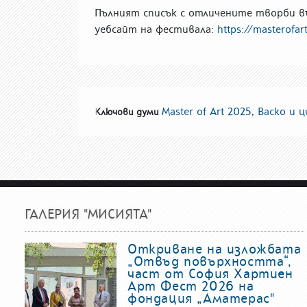
Пълният списък с отличените творби в
уебсайт на фестивала:
https://masterofar
Master of Art 2025
,
Васко и 
Ключови думи
ГАЛЕРИЯ "МИСИЯТА"
Откриване на изложбата
„Отвъд повърхността“,
част от София Хартиен
Арт Фест 2026 на
фондация „Аматерас"