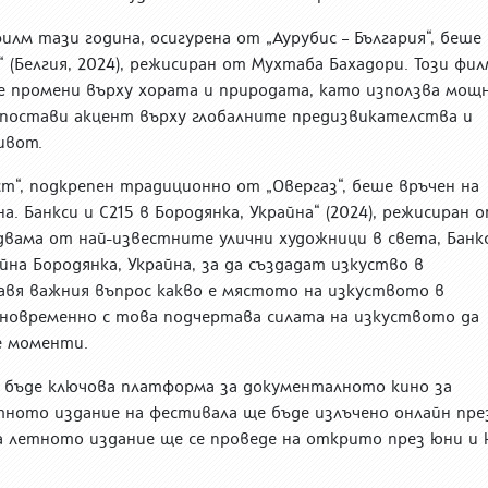
лм тази година, осигурена от „Аурубис – България“, беше
“ (Белгия, 2024), режисиран от Мухтаба Бахадори. Този фи
 промени върху хората и природата, като използва мощ
а постави акцент върху глобалните предизвикателства и
ивот.
т“, подкрепен традиционно от „Овергаз“, беше връчен на
. Банкси и C215 в Бородянка, Украйна“ (2024), режисиран 
двама от най-известните улични художници в света, Банк
на Бородянка, Украйна, за да създадат изкуство в
вя важния въпрос какво е мястото на изкуството в
дновременно с това подчертава силата на изкуството да
е моменти.
а бъде ключова платформа за документалното кино за
етното издание на фестивала ще бъде излъчено онлайн пре
 а летното издание ще се проведе на открито през юни и