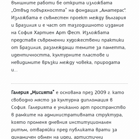
външните работи бе открита изложбата
„Отвъд повърхността“ на фондация „Аматерас".
Изложбата е съвместен проект между България
и Бразилия и е част от тазгодишното издание
на София Хартиен Арт Фест. Изложбата
представя съвременни художествени практики
от Бразилия, разглеждащи темите за паметта,
идентичността, културните пластове и
невидимите връзки между човека, природата
и...
Галерия „Мисията”
е основана през 2009 г. като
свободно място за културна дипломация в
София. Галерията е уникално арт пространство
в рамките на административната структура,
която променя дневния институционален
ритъм, отваряйки пред публиката врати за
динамичен обмен на идеи, артистични