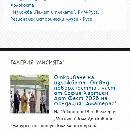
Холокоста
,
Изложба „Памет и плакати“
,
РИМ-Русе
,
Регионален исторически музей - Русе
ГАЛЕРИЯ "МИСИЯТА"
Откриване на
изложбата „Отвъд
повърхността“, част
от София Хартиен
Арт Фест 2026 на
фондация „Аматерас"
На 15 юни от 18 ч. в галерия
„Мисията“ към Държавния
културен институт към министъра на