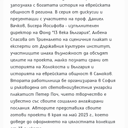
запознаха с богатата история на еврейската
общност в региона. В серия от дискусии и
презентации с участието на проф. Даниел
Вачков, Бисера Йосифова - изпълнителен
директор на Фонд "13 века България", Албена
Спасова от Триеналето на сценичния плакат и
експерти от Държавния културен институт,
участниците имаха възможност да обсъдят
целите на проекта, малко познати срани от
историята на Холокоста и България и
историята на еврейската общност в Самоков.
Втората работилница бе организирана в София
и ръководена от световноизвестния унгарски
плакатист Петер Поч, чието творчество е
известно със своите социално ангажирани
послания. Авторите представиха своите
готови проекти в края на май 2023 г., което
доведе до оформянето на цялостната колекция