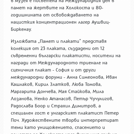
в музея е посветена на Международния ден в
памет на жертвите на Холокоста и 80-
годишнината от освобождаването на
нацисткия концентрационен лагер Аушвиц-
Биркенау.
Изложбата „Памет и плакати“ представя
колекция от 23 плаката, създадени от 12
съвременни български плакатисти, носители на
награди от Международното триенале на
сценичния плакат - София и от други
международни форуми - Анна Симеонова, Иван
Кашлаков, Кирил Златков, Люба Томова,
Маргарита Дончева, Мая Стайкова, Мила
Лозанова, Ненко Атанасов, Петър Чучулигов,
Радослава Боор и Страхил Димитров, а
специален гост е унгарският плакатист Петер
Поч. Художествените творби интерпретират
теми като унищожението, спасението и