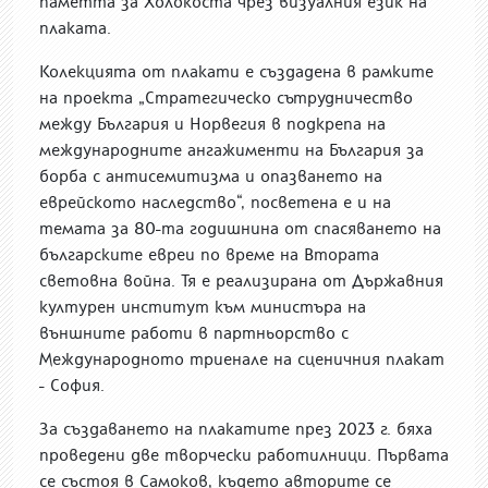
паметта за Холокоста чрез визуалния език на
плаката.
Колекцията от плакати е създадена в рамките
на проекта „Стратегическо сътрудничество
между България и Норвегия в подкрепа на
международните ангажименти на България за
борба с антисемитизма и опазването на
еврейското наследство“, посветена е и на
темата за 80-та годишнина от спасяването на
българските евреи по време на Втората
световна война. Тя е реализирана от Държавния
културен институт към министъра на
външните работи в партньорство с
Международното триенале на сценичния плакат
- София.
За създаването на плакатите през 2023 г. бяха
проведени две творчески работилници. Първата
се състоя в Самоков, където авторите се