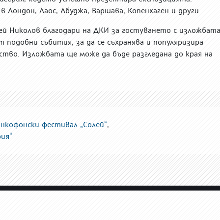
в Лондон, Лаос, Абуджа, Варшава, Копенхаген и други.
рей Николов благодари на ДКИ за гостуването с изложбата
 подобни събития, за да се съхранява и популяризира
тво. Изложбата ще може да бъде разгледана до края на
нкофонски фестивал „Солей“
,
ия“