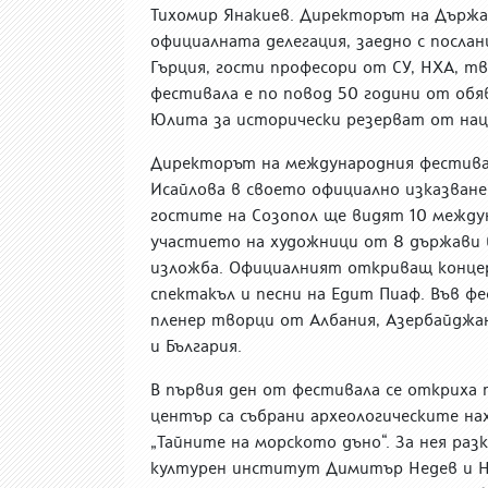
Тихомир Янакиев. Директорът на Държ
официалната делегация, заедно с послан
Гърция, гости професори от СУ, НХА, т
фестивала е по повод 50 години от обя
Юлита за исторически резерват от нац
Директорът на международния фестивал
Исайлова в своето официално изказван
гостите на Созопол ще видят 10 между
участието на художници от 8 държави в
изложба. Официалният откриващ концерт
спектакъл и песни на Едит Пиаф. Във ф
пленер творци от Албания, Азербайджан,
и България.
В първия ден от фестивала се откриха
център са събрани археологическите на
„Тайните на морското дъно“. За нея ра
културен институт Димитър Недев и На