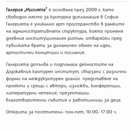
Галерия „Мисията”
е основана през 2009 г. като
свободно място за културна дипломация в София.
Галерията е уникално арт пространство в рамките
на административната структура, която променя
дневния институционален ритъм, отваряйки пред
публиката врати за динамичен обмен на идеи,
артистични концепции и послания.
Галерията допълва и подпомага дейностите на
Държавния културен институт, свързани с различни
форми на междукултурен диалог: представяне на
проекти и срещи с автори, изложби, конференции,
литературни четения, презентации,
благотворителни събития и работилници за деца.
Открита за посетители- пон-пет, 10:00- 17:00 ч.