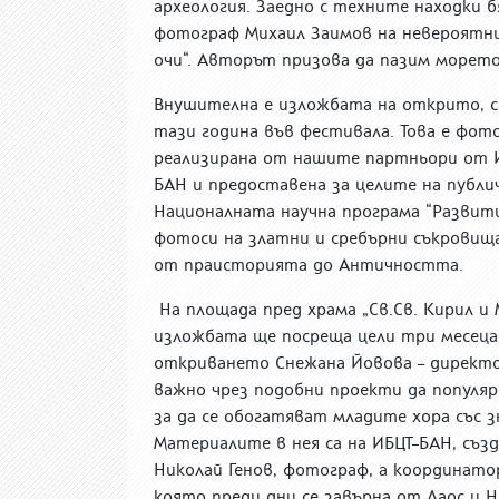
археология. Заедно с техните находки 
фотограф Михаил Заимов на невероятния
очи“. Авторът призова да пазим морето
Внушителна е изложбата на открито, 
тази година във фестивала. Това е фот
реализирана от нашите партньори от 
БАН и предоставена за целите на публи
Националната научна програма “Развити
фотоси на златни и сребърни съкровищ
от праисторията до Античността.
На площада пред храма „Св.Св. Кирил и
изложбата ще посреща цели три месеца
откриването Снежана Йовова – директо
важно чрез подобни проекти да популя
за да се обогатяват младите хора със 
Материалите в нея са на ИБЦТ–БАН, създ
Николай Генов, фотограф, а координатор 
която преди дни се завърна от Лаос и 