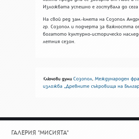
Изложбата успешно е гостувала до сега 
На свой ред зам.-кмета на Созопол Анд
гр. Созопол и подчерта за важността от
богатото културно-историческо наследс
летния сезон.
Созопол
,
Международен фра
Ключови думи
изложба „Древните съкровища на Българ
ГАЛЕРИЯ "МИСИЯТА"