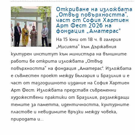
Откриване на изложбата
„Отвъд повърхността“,
част от София Хартиен
Арт Фест 2026 на
фондация „Аматерас"
На 15 юни от 18 ч. в галерия
„Мисията“ към Държавния
културен институт към министъра на външните
работи бе открита изложбата „Отвъд
повърхността“ на фондация „Аматерас". Изложбата
е съвместен проект между България и Бразилия и е
част от тазгодишното издание на София Хартиен
Арт Фест. Изложбата представя съвременни
художествени практики от Бразилия, разглеждащи
темите за паметта, идентичността, културните
пластове и невидимите връзки между човека,
природата и...