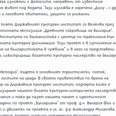
бяха изложени и фотосите, направени от известния
 живот под водата. Тази изложба е наречена „Долу – с д
 и неговите обитатели, защото са уникални.
с която Държавният културен институт се включва през
отипната експозиция „Древните съкровища на България“,
Института по балканистика с център по тракология към
чната културна дипломация. Този проект е в изпълнение н
е на българистиката в чужбина” и в него са представени
а, илюстриращи богатото културно наследство на Българ
 Методий“, където е основният туристически поток,
 гостите на града. В своето приветствие по време на
р на Държавния културен институт, подчерта колко е
ризираме нашето богато културно-историческо наследств
знания и така да пазят нашата памет и идентичност.
адени по проект „Булгариана“ от проф. д.н. Валерия Фол и
и двигател на проекта е гл. ас. д-р Александра Миланова,
Нигерия, където успешно презентира експозицията.