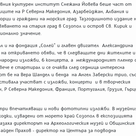
авния културен институт Снежана Йовева беше част от
иците на Р Северна Македония, Азарбейджан, Албания и
ворци и граждани на морския град. Тазгодишното издание 
вяването на стария град в Созопол и остров Св. Кирик и
ионално значение.
 и на фондация „Солей“ и главен двигател Александрина
е на откриването обяви, че в следващите дни жителите и
народни изложби, 6 концерта, а международният пленер 
ече е стартирал и се очаква след седмица интересна
 бе на Вера Шандел и бенда на Ангел Заберски трио, съ
естивала участват с изложби, концерти и в творческия
 Р Северна Македония, Франция, Португалия, Грузия, Гърц
 три впечатляващи и нови фототипни изложби. В музейни
ходки, извадени от морето край Созопол в експозицията
зказаха директорът на Археологическия музей и Общинския
йден Прахов - директор на Центъра за подводна