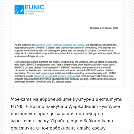
Мрежата на европейските културни институти
EUNIC, в която членува и Държавният културен
институт, прие декларация по повод на
агресията срещу Украйна, оценявайки я като
драстична и не-провокирана атака срещу