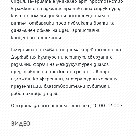
София. Галерията е уникално арт пространство
в рамките на административната структура,
която променя дневния институционален
ритъм, отваряйки пред публиката врати за
динамичен обмен на идеи, артистични
концепции и послания.
Галерията допълва и подпомага дейностите на
Държавния културен институт, свързани с
различни форми на междукултурен диалог:
представяне на проекти и срещи с автори,
изложби, конференции, литературни четения,
презентации, благотворителни събития и
работилници за деца.
Открита за посетители- пон-пет, 10:00- 17:00 ч.
ВИДЕО