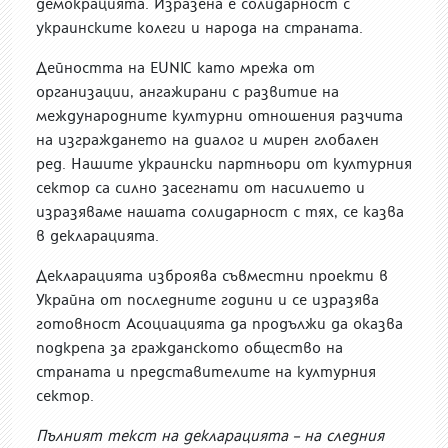
демокрацията. Изразена е солидарност с
украинските колеги и народа на страната.
Дейността на EUNIC като мрежа от
организации, ангажирани с развитие на
международните културни отношения разчита
на изграждането на диалог и мирен глобален
ред. Нашите украински партньори от културния
сектор са силно засегнати от насилието и
изразяваме нашата солидарност с тях, се казва
в декларацията.
Декларацията изброява съвместни проекти в
Украйна от последните години и се изразява
готовност Асоциацията да продължи да оказва
подкрепа за гражданското общество на
страната и представителите на културния
сектор.
Пълният текст на декларацията – на следния