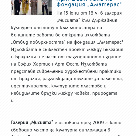
фондация „Аматерас"
На 15 юни от 18 ч. в галерия
„Мисията“ към Държавния
културен институт към министъра на
външните работи бе открита изложбата
„Отвъд повърхността“ на фондация „Аматерас".
Изложбата е съвместен проект между България
и Бразилия и е част от тазгодишното издание
на София Хартиен Арт Фест. Изложбата
представя съвременни художествени практики
от Бразилия, разглеждащи темите за паметта,
идентичността, културните пластове и
невидимите връзки между човека, природата
и...
Галерия „Мисията”
е основана през 2009 г. като
свободно място за културна дипломация в